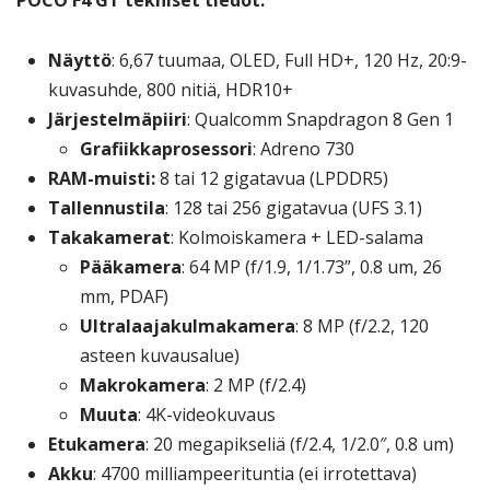
POCO F4 GT tekniset tiedot:
Näyttö
: 6,67 tuumaa, OLED, Full HD+, 120 Hz, 20:9-
kuvasuhde, 800 nitiä, HDR10+
Järjestelmäpiiri
: Qualcomm Snapdragon 8 Gen 1
Grafiikkaprosessori
: Adreno 730
RAM-muisti:
8 tai 12 gigatavua (LPDDR5)
Tallennustila
: 128 tai 256 gigatavua (UFS 3.1)
Takakamerat
: Kolmoiskamera + LED-salama
Pääkamera
: 64 MP (f/1.9, 1/1.73”, 0.8 um, 26
mm, PDAF)
Ultralaajakulmakamera
: 8 MP (f/2.2, 120
asteen kuvausalue)
Makrokamera
: 2 MP (f/2.4)
Muuta
: 4K-videokuvaus
Etukamera
: 20 megapikseliä (f/2.4, 1/2.0″, 0.8 um)
Akku
: 4700 milliampeerituntia (ei irrotettava)