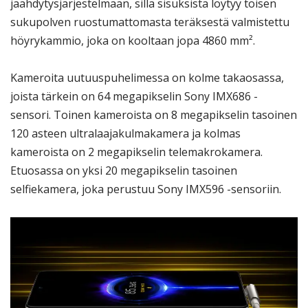
jäähdytysjärjestelmään, sillä sisuksista löytyy toisen
sukupolven ruostumattomasta teräksestä valmistettu
höyrykammio, joka on kooltaan jopa 4860 mm².
Kameroita uutuuspuhelimessa on kolme takaosassa,
joista tärkein on 64 megapikselin Sony IMX686 -
sensori. Toinen kameroista on 8 megapikselin tasoinen
120 asteen ultralaajakulmakamera ja kolmas
kameroista on 2 megapikselin telemakrokamera.
Etuosassa on yksi 20 megapikselin tasoinen
selfiekamera, joka perustuu Sony IMX596 -sensoriin.