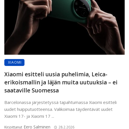
XIAOMI
Xiaomi esitteli uusia puhelimia, Leica-
erikoismallin ja läjän muita uutuuksia – ei
saataville Suomessa
Barcelonassa järjestetyssä tapahtumassa Xiaomi esitteli
uudet huipputuotteensa. Valikoimaa täydentävät uudet
Xiaomi 17- ja Xiaomi 17 ...
Eero Salminen
Kirjoittanut
28.2.2026