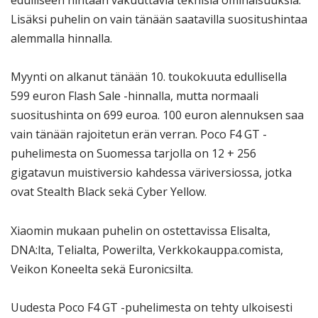
edulliseen hintaan vakuuttavia teknisiä ominaisuuksia.
Lisäksi puhelin on vain tänään saatavilla suositushintaa
alemmalla hinnalla.
Myynti on alkanut tänään 10. toukokuuta edullisella
599 euron Flash Sale -hinnalla, mutta normaali
suositushinta on 699 euroa. 100 euron alennuksen saa
vain tänään rajoitetun erän verran. Poco F4 GT -
puhelimesta on Suomessa tarjolla on 12 + 256
gigatavun muistiversio kahdessa väriversiossa, jotka
ovat Stealth Black sekä Cyber Yellow.
Xiaomin mukaan puhelin on ostettavissa Elisalta,
DNA:lta, Telialta, Powerilta, Verkkokauppa.comista,
Veikon Koneelta sekä Euronicsilta.
Uudesta Poco F4 GT -puhelimesta on tehty ulkoisesti