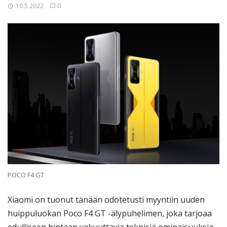
10.5.2022
0
POCO F4 GT
Xiaomi on tuonut tänään odotetusti myyntiin uuden
huippuluokan Poco F4 GT -älypuhelimen, joka tarjoaa