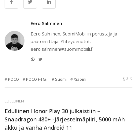
Eero Salminen
Eero Salminen, SuomiMobiilin perustaja ja
päätoimittaja. Yhteydenotot:
eero.salminen@suomimobiili.fi
Website
Twitter
0
POCO
POCO F4 GT
Suomi
Xiaomi
EDELLINEN
Edullinen Honor Play 30 julkaistiin –
Snapdragon 480+ -järjestelmäpiiri, 5000 mAh
akku ja vanha Android 11