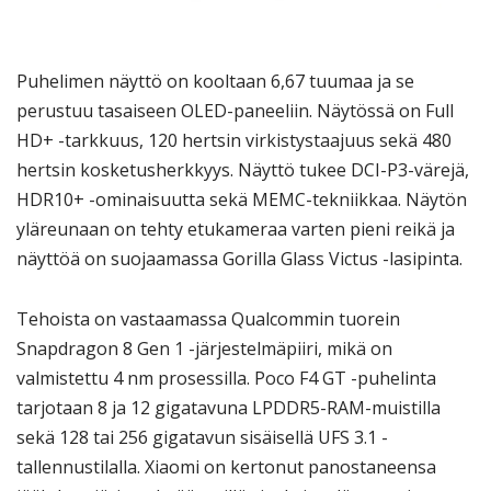
Puhelimen näyttö on kooltaan 6,67 tuumaa ja se
perustuu tasaiseen OLED-paneeliin. Näytössä on Full
HD+ -tarkkuus, 120 hertsin virkistystaajuus sekä 480
hertsin kosketusherkkyys. Näyttö tukee DCI-P3-värejä,
HDR10+ -ominaisuutta sekä MEMC-tekniikkaa. Näytön
yläreunaan on tehty etukameraa varten pieni reikä ja
näyttöä on suojaamassa Gorilla Glass Victus -lasipinta.
Tehoista on vastaamassa Qualcommin tuorein
Snapdragon 8 Gen 1 -järjestelmäpiiri, mikä on
valmistettu 4 nm prosessilla. Poco F4 GT -puhelinta
tarjotaan 8 ja 12 gigatavuna LPDDR5-RAM-muistilla
sekä 128 tai 256 gigatavun sisäisellä UFS 3.1 -
tallennustilalla. Xiaomi on kertonut panostaneensa