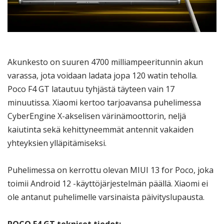
Akunkesto on suuren 4700 milliampeeritunnin akun
varassa, jota voidaan ladata jopa 120 watin teholla.
Poco F4 GT latautuu tyhjästä täyteen vain 17
minuutissa. Xiaomi kertoo tarjoavansa puhelimessa
CyberEngine X-akselisen värinämoottorin, neljä
kaiutinta sekä kehittyneemmät antennit vakaiden
yhteyksien ylläpitämiseksi.
Puhelimessa on kerrottu olevan MIUI 13 for Poco, joka
toimii Android 12 -käyttöjärjestelmän päällä. Xiaomi ei
ole antanut puhelimelle varsinaista päivityslupausta.