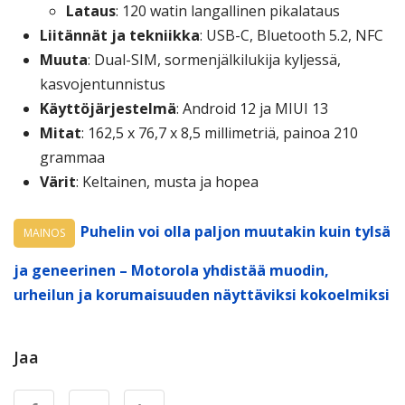
Lataus
: 120 watin langallinen pikalataus
Liitännät ja tekniikka
: USB-C, Bluetooth 5.2, NFC
Muuta
: Dual-SIM, sormenjälkilukija kyljessä,
kasvojentunnistus
Käyttöjärjestelmä
: Android 12 ja MIUI 13
Mitat
: 162,5 x 76,7 x 8,5 millimetriä, painoa 210
grammaa
Värit
: Keltainen, musta ja hopea
Puhelin voi olla paljon muutakin kuin tylsä
MAINOS
ja geneerinen – Motorola yhdistää muodin,
urheilun ja korumaisuuden näyttäviksi kokoelmiksi
Jaa