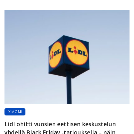
XIAOMI
Lidl ohitti vuosien eettisen keskustelun
yhdellä Black Friday -tarjouksella – näin