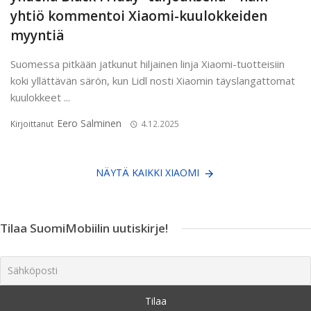
yhtiö kommentoi Xiaomi-kuulokkeiden
myyntiä
Suomessa pitkään jatkunut hiljainen linja Xiaomi-tuotteisiin
koki yllättävän särön, kun Lidl nosti Xiaomin täyslangattomat
kuulokkeet ...
Eero Salminen
Kirjoittanut
4.12.2025
NÄYTÄ KAIKKI XIAOMI
Tilaa SuomiMobiilin uutiskirje!