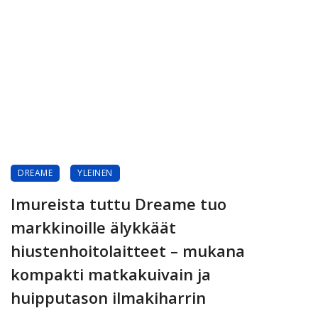
DREAME
YLEINEN
Imureista tuttu Dreame tuo
markkinoille älykkäät
hiustenhoitolaitteet – mukana
kompakti matkakuivain ja
huipputason ilmakiharrin