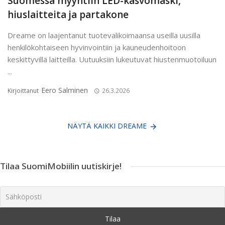
Suomessa myyntiin LED-kasvomaski,
hiuslaitteita ja partakone
Dreame on laajentanut tuotevalikoimaansa useilla uusilla
henkilökohtaiseen hyvinvointiin ja kauneudenhoitoon
keskittyvillä laitteilla. Uutuuksiin lukeutuvat hiustenmuotoiluun
...
Eero Salminen
Kirjoittanut
26.3.2026
NÄYTÄ KAIKKI DREAME
Tilaa SuomiMobiilin uutiskirje!