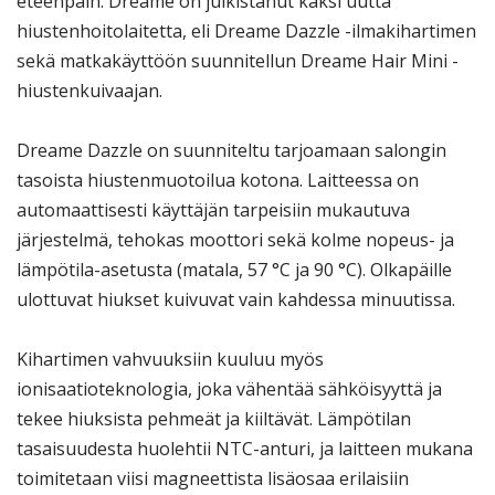
eteenpäin. Dreame on julkistanut kaksi uutta
hiustenhoitolaitetta, eli Dreame Dazzle -ilmakihartimen
sekä matkakäyttöön suunnitellun Dreame Hair Mini -
hiustenkuivaajan.
Dreame Dazzle on suunniteltu tarjoamaan salongin
tasoista hiustenmuotoilua kotona. Laitteessa on
automaattisesti käyttäjän tarpeisiin mukautuva
järjestelmä, tehokas moottori sekä kolme nopeus- ja
lämpötila-asetusta (matala, 57 °C ja 90 °C). Olkapäille
ulottuvat hiukset kuivuvat vain kahdessa minuutissa.
Kihartimen vahvuuksiin kuuluu myös
ionisaatioteknologia, joka vähentää sähköisyyttä ja
tekee hiuksista pehmeät ja kiiltävät. Lämpötilan
tasaisuudesta huolehtii NTC-anturi, ja laitteen mukana
toimitetaan viisi magneettista lisäosaa erilaisiin