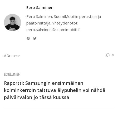
Eero Salminen
Eero Salminen, SuomiMobiilin perustaja ja
päätoimittaja. Yhteydenotot:
eero.salminen@suomimobiili.fi
Website
Twitter
0
Dreame
EDELLINEN
Raportti: Samsungin ensimmäinen
kolminkerroin taittuva älypuhelin voi nähdä
päivänvalon jo tässä kuussa