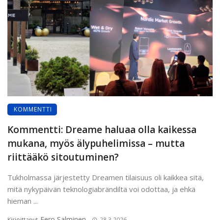
KOMMENTTI
Kommentti: Dreame haluaa olla kaikessa
mukana, myös älypuhelimissa – mutta
riittääkö sitoutuminen?
Tukholmassa järjestetty Dreamen tilaisuus oli kaikkea sitä,
mitä nykypäivän teknologiabrändiltä voi odottaa, ja ehkä
hieman ...
Eero Salminen
Kirjoittanut
28.3.2026