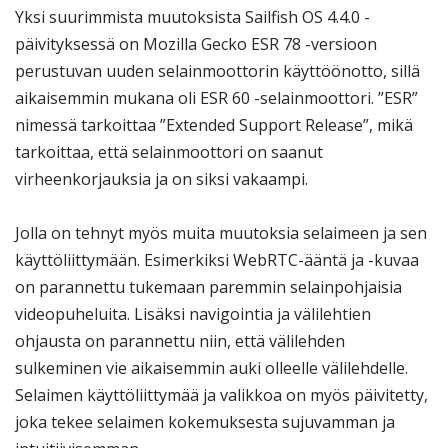
Yksi suurimmista muutoksista Sailfish OS 4.4.0 -
päivityksessä on Mozilla Gecko ESR 78 -versioon
perustuvan uuden selainmoottorin käyttöönotto, sillä
aikaisemmin mukana oli ESR 60 -selainmoottori. ”ESR”
nimessä tarkoittaa ”Extended Support Release”, mikä
tarkoittaa, että selainmoottori on saanut
virheenkorjauksia ja on siksi vakaampi.
Jolla on tehnyt myös muita muutoksia selaimeen ja sen
käyttöliittymään. Esimerkiksi WebRTC-ääntä ja -kuvaa
on parannettu tukemaan paremmin selainpohjaisia
videopuheluita. Lisäksi navigointia ja välilehtien
ohjausta on parannettu niin, että välilehden
sulkeminen vie aikaisemmin auki olleelle välilehdelle.
Selaimen käyttöliittymää ja valikkoa on myös päivitetty,
joka tekee selaimen kokemuksesta sujuvamman ja