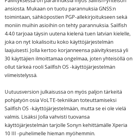
Päivityksessä on parannuksia myös Sailfish-yhteisön
ansiosta. Mukaan on tuotu parannuksia GNSS:n
toimintaan, sähköpostien PGP-allekirjoitukseen sekä
moniin muihin asioihin on tehty parannuksia. Sailfish
4.4.0 tarjoaa täysin uutena kielenä tuen latvian kielelle,
joka on nyt lokalisoitu koko käyttöjärjestelmän
laajuisesti. Jolla kertoo korjanneensa päivityksessä yli
30 käyttäjien ilmoittamaa ongelmaa, joten yhteisöllä on
ollut tärkeä rooli Sailfish OS -käyttöjärjestelmän
viimeistelyssä.
Uutuusversion julkaisussa on myös paljon tärkeitä
pohjatyön osia VoLTE-tekniikan toteuttamiseksi
Sailfish OS -käyttöjärjestelmään, mutta se ei ole vielä
valmis. Lisäksi Jolla vahvisti tuovansa
käyttöjärjestelmän tarjolle Sonyn kehittämälle Xperia
10 III -puhelimelle hieman myöhemmin.