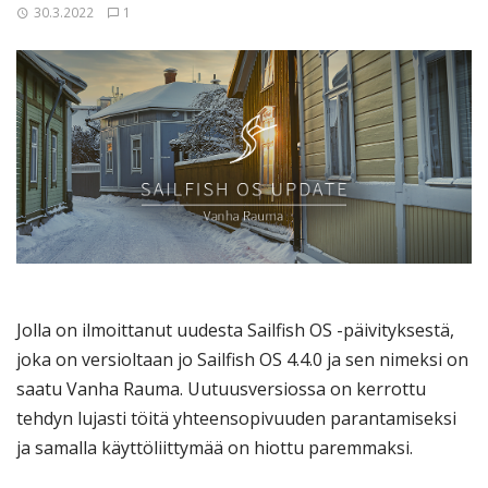
30.3.2022
1
Jolla on ilmoittanut uudesta Sailfish OS -päivityksestä,
joka on versioltaan jo Sailfish OS 4.4.0 ja sen nimeksi on
saatu Vanha Rauma. Uutuusversiossa on kerrottu
tehdyn lujasti töitä yhteensopivuuden parantamiseksi
ja samalla käyttöliittymää on hiottu paremmaksi.