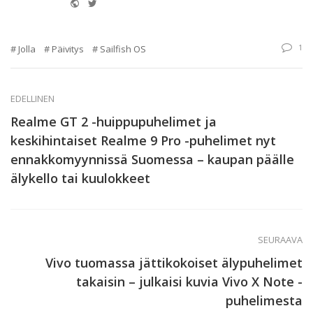
Website
Twitter
1
Jolla
Päivitys
Sailfish OS
EDELLINEN
Realme GT 2 -huippupuhelimet ja
keskihintaiset Realme 9 Pro -puhelimet nyt
ennakkomyynnissä Suomessa – kaupan päälle
älykello tai kuulokkeet
SEURAAVA
Vivo tuomassa jättikokoiset älypuhelimet
takaisin – julkaisi kuvia Vivo X Note -
puhelimesta