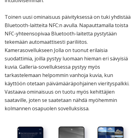
intuitiivisemman.
Toinen uusi ominaisuus päivityksessä on tuki yhdistää
Bluetooth-laitteita NFC:n avulla. Napauttamalla toista
NFC-yhteensopivaa Bluetooth-laitetta pystytään
tekemään automaattisesti pariliitos.
Kamerasovellukseen Jolla on tuonut erilaisia
suodattimia, joilla pystyy luomaan hieman eri sävyisiä
kuvia. Galleria-sovelluksessa pystyy myös
tarkastelemaan helpommin vanhoja kuvia, kun
käyttöön otetaan päivämääräpohjainen vierityspalkki.
Vastaava ominaisuus on tuotu myös kehittäjien
saataville, joten se saatetaan nähdä myöhemmin
kolmannen osapuolen sovelluksissa.