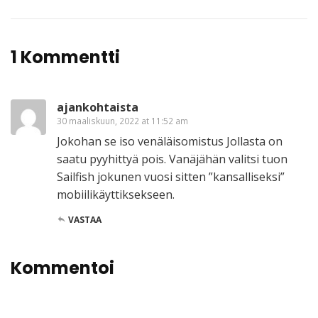
1 Kommentti
ajankohtaista
30 maaliskuun, 2022 at 11:52 am
Jokohan se iso venäläisomistus Jollasta on
saatu pyyhittyä pois. Vanäjähän valitsi tuon
Sailfish jokunen vuosi sitten ”kansalliseksi”
mobiilikäyttiksekseen.
VASTAA
Kommentoi