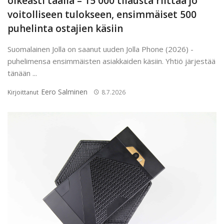
oikeasti täällä – 15 000 tilausta riittää jo
voitolliseen tulokseen, ensimmäiset 500
puhelinta ostajien käsiin
Suomalainen Jolla on saanut uuden Jolla Phone (2026) -
puhelimensa ensimmäisten asiakkaiden käsiin. Yhtiö järjestää
tänään ...
Eero Salminen
Kirjoittanut
8.7.2026