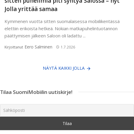
sitten puhelimia piti syntyä Salossa – nyt
Jolla yrittää samaa
Kymmenen vuotta sitten suomalaisessa mobiilikentässä
elettiin erikoista hetkeä. Nokian matkapuhelintuotannon
päättymisen jälkeen Saloon oli ladattu ...
Eero Salminen
Kirjoittanut
1.7.2026
NÄYTÄ KAIKKI JOLLA
Tilaa SuomiMobiilin uutiskirje!