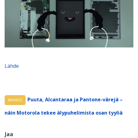
Lähde
Puuta, Alcantaraa ja Pantone-värejä –
MAINOS
näin Motorola tekee älypuhelimista osan tyyliä
Jaa