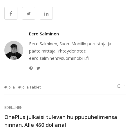
Eero Salminen
Eero Salminen, SuomiMobiilin perustaja ja
päätoimittaja. Yhteydenotot:
eero.salminen@suomimobiili.fi
Website
Twitter
0
Jolla
Jolla Tablet
EDELLINEN
OnePlus julkaisi tulevan huippupuhelimensa
hinnan. Alle 450 dollaria!