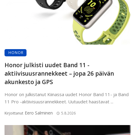
HONOR
Honor julkisti uudet Band 11 -
aktiivisuusrannekkeet – jopa 26 päivän
akunkesto ja GPS
Honor on julkistanut Kiinassa uudet Honor Band 11- ja Band
11 Pro -aktiivisuusrannekkeet. Uutuudet haastavat ...
Eero Salminen
Kirjoittanut
5.8.2026