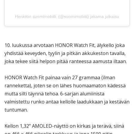
Henkilön suomimobiili. (@suomimobiili) jakama julkaisu
10. luukussa arvotaan HONOR Watch Fit, älykello joka
yhdistää keveyden, tyylin ja pitkän akkukeston tavalla,
joka tekee siitä helpon pitää ranteessa aamusta iltaan.
HONOR Watch Fit painaa vain 27 grammaa (ilman
ranneketta), joten se on lähes huomaamaton kädessä
mutta silti täynnä tehoa. 6-sarjan alumiinista
valmistettu runko antaa kellolle laadukkaan ja kestävän
tuntuman.
Kellon 1,32” AMOLED-näyttö on kirkas ja terävä, siinä