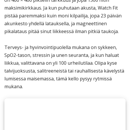
on 466 × 466 pikselin tarkkuus ja jopa 1500 nitin
maksimikirkkaus. Ja kun puhutaan akusta, Watch Fit
pistää paremmaksi kuin moni kilpailija, jopa 23 päivän
akunkesto yhdellä latauksella, ja magneettinen
pikalataus pitää sinut liikkeessä ilman pitkiä taukoja.
Terveys- ja hyvinvointipuolella mukana on sykkeen,
SpO2-tason, stressin ja unen seuranta, ja kun haluat
liikkua, valittavana on yli 100 urheilutilaa. Olipa kyse
talvijuoksusta, salitreeneistä tai rauhallisesta kävelystä
lumisessa maisemassa, tämä kello pysyy rytmissä
mukana.