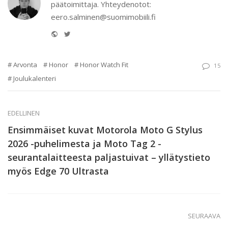
päätoimittaja. Yhteydenotot:
eero.salminen@suomimobiili.fi
Website
Twitter
Arvonta
Honor
Honor Watch Fit
15
Joulukalenteri
EDELLINEN
Ensimmäiset kuvat Motorola Moto G Stylus
2026 -puhelimesta ja Moto Tag 2 -
seurantalaitteesta paljastuivat – yllätystieto
myös Edge 70 Ultrasta
SEURAAVA