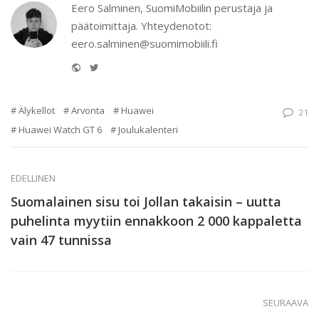
Eero Salminen, SuomiMobiilin perustaja ja
päätoimittaja. Yhteydenotot:
eero.salminen@suomimobiili.fi
Website
Twitter
Älykellot
Arvonta
Huawei
21
Huawei Watch GT 6
Joulukalenteri
EDELLINEN
Suomalainen sisu toi Jollan takaisin – uutta
puhelinta myytiin ennakkoon 2 000 kappaletta
vain 47 tunnissa
SEURAAVA