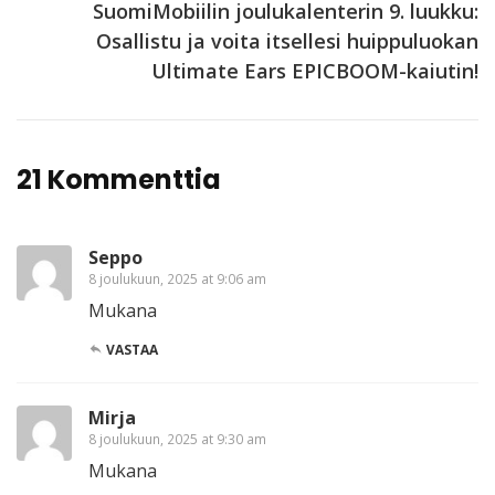
SuomiMobiilin joulukalenterin 9. luukku:
Osallistu ja voita itsellesi huippuluokan
Ultimate Ears EPICBOOM-kaiutin!
21 Kommenttia
Seppo
8 joulukuun, 2025 at 9:06 am
Mukana
VASTAA
Mirja
8 joulukuun, 2025 at 9:30 am
Mukana