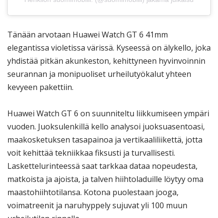
Tänään arvotaan Huawei Watch GT 6 41mm
elegantissa violetissa värissä. Kyseessä on älykello, joka
yhdistää pitkän akunkeston, kehittyneen hyvinvoinnin
seurannan ja monipuoliset urheilutyökalut yhteen
kevyeen pakettiin.
Huawei Watch GT 6 on suunniteltu liikkumiseen ympäri
vuoden. Juoksulenkillä kello analysoi juoksuasentoasi,
maakosketuksen tasapainoa ja vertikaaliliikettä, jotta
voit kehittää tekniikkaa fiksusti ja turvallisesti.
Laskettelurinteessä saat tarkkaa dataa nopeudesta,
matkoista ja ajoista, ja talven hiihtoladuille löytyy oma
maastohiihtotilansa. Kotona puolestaan jooga,
voimatreenit ja naruhyppely sujuvat yli 100 muun