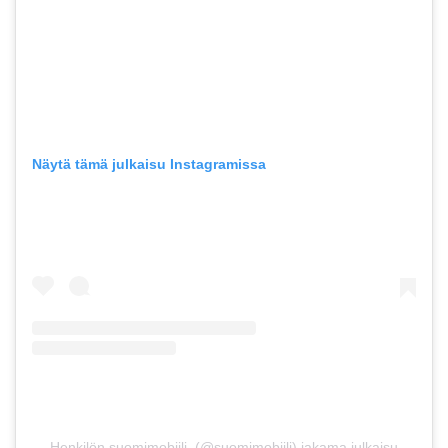
Näytä tämä julkaisu Instagramissa
Henkilön suomimobiili. (@suomimobiili) jakama julkaisu