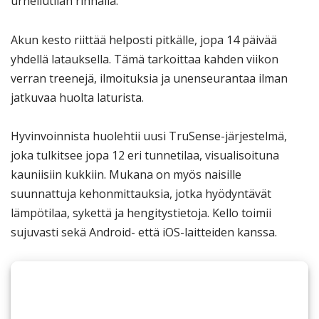
urheilutilan rinnalla.
Akun kesto riittää helposti pitkälle, jopa 14 päivää
yhdellä latauksella. Tämä tarkoittaa kahden viikon
verran treenejä, ilmoituksia ja unenseurantaa ilman
jatkuvaa huolta laturista.
Hyvinvoinnista huolehtii uusi TruSense-järjestelmä,
joka tulkitsee jopa 12 eri tunnetilaa, visualisoituna
kauniisiin kukkiin. Mukana on myös naisille
suunnattuja kehonmittauksia, jotka hyödyntävät
lämpötilaa, sykettä ja hengitystietoja. Kello toimii
sujuvasti sekä Android- että iOS-laitteiden kanssa.