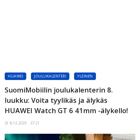
HUAWEI
JOULUKALENTERI
YLEINEN
SuomiMobiilin joulukalenterin 8.
luukku: Voita tyylikäs ja älykäs
HUAWEI Watch GT 6 41mm -älykello!
8.12.2025
21