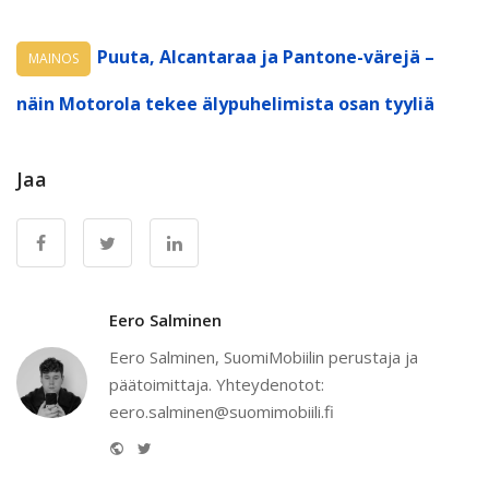
Puuta, Alcantaraa ja Pantone-värejä –
MAINOS
näin Motorola tekee älypuhelimista osan tyyliä
Jaa
Eero Salminen
Eero Salminen, SuomiMobiilin perustaja ja
päätoimittaja. Yhteydenotot:
eero.salminen@suomimobiili.fi
Website
Twitter