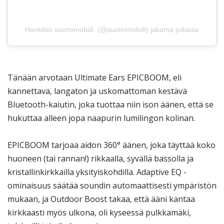
Henkilön suomimobiili. (@suomimobiili) jakama julkaisu
Tänään arvotaan Ultimate Ears EPICBOOM, eli
kannettava, langaton ja uskomattoman kestävä
Bluetooth-kaiutin, joka tuottaa niin ison äänen, että se
hukuttaa alleen jopa naapurin lumilingon kolinan.
EPICBOOM tarjoaa aidon 360° äänen, joka täyttää koko
huoneen (tai rannan!) rikkaalla, syvällä bassolla ja
kristallinkirkkailla yksityiskohdilla. Adaptive EQ -
ominaisuus säätää soundin automaattisesti ympäristön
mukaan, ja Outdoor Boost takaa, että ääni kantaa
kirkkaasti myös ulkona, oli kyseessä pulkkamäki,