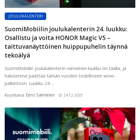
JOULUKALENTERI
SuomiMobiilin joulukalenterin 24. luukku:
Osallistu ja voita HONOR Magic V5 –
taittuvanäyttöinen huippupuhelin täynnä
tekoälyä
SuomiMobiilin joulukalenterin viimeinen luukku on täällä, ja
halusimme päättää tämän vuoden todelliseen wow-
palkintoon. Luukku 24 ...
Eero Salminen
Kirjoittanut
24.12.2025