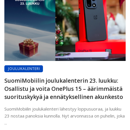
JOULUKALENTERI
SuomiMobiilin joulukalenterin 23. luukku:
Osallistu ja voita OnePlus 15 – äärimmäistä
suorituskykyä ja ennätyksellinen akunkesto
SuomiMobiilin joulukalenteri lähestyy loppusuoraa, ja luukku
23 nostaa panoksia kunnolla. Nyt arvonnassa on puhelin, joka
...