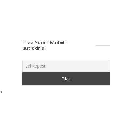
Tilaa SuomiMobiilin
uutiskirje!
en