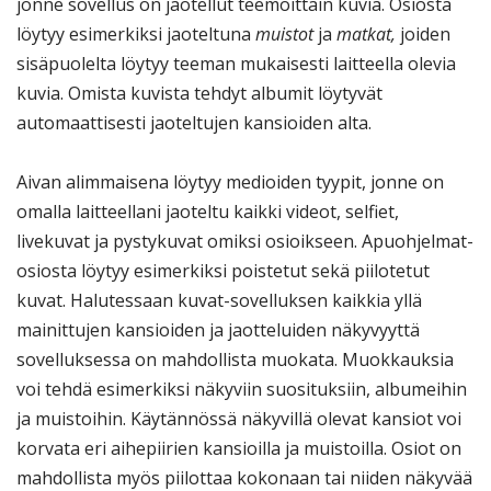
jonne sovellus on jaotellut teemoittain kuvia. Osiosta
löytyy esimerkiksi jaoteltuna
muistot
ja
matkat,
joiden
sisäpuolelta löytyy teeman mukaisesti laitteella olevia
kuvia. Omista kuvista tehdyt albumit löytyvät
automaattisesti jaoteltujen kansioiden alta.
Aivan alimmaisena löytyy medioiden tyypit, jonne on
omalla laitteellani jaoteltu kaikki videot, selfiet,
livekuvat ja pystykuvat omiksi osioikseen. Apuohjelmat-
osiosta löytyy esimerkiksi poistetut sekä piilotetut
kuvat. Halutessaan kuvat-sovelluksen kaikkia yllä
mainittujen kansioiden ja jaotteluiden näkyvyyttä
sovelluksessa on mahdollista muokata. Muokkauksia
voi tehdä esimerkiksi näkyviin suosituksiin, albumeihin
ja muistoihin. Käytännössä näkyvillä olevat kansiot voi
korvata eri aihepiirien kansioilla ja muistoilla. Osiot on
mahdollista myös piilottaa kokonaan tai niiden näkyvää