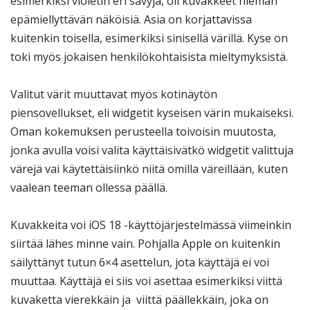
esimerkiksi violetin eri sävyjä, oli kuvakkeet hieman
epämiellyttävän näköisiä. Asia on korjattavissa
kuitenkin toisella, esimerkiksi sinisellä värillä. Kyse on
toki myös jokaisen henkilökohtaisista mieltymyksistä.
Valitut värit muuttavat myös kotinäytön
piensovellukset, eli widgetit kyseisen värin mukaiseksi.
Oman kokemuksen perusteella toivoisin muutosta,
jonka avulla voisi valita käyttäisivätkö widgetit valittuja
värejä vai käytettäisiinkö niitä omilla väreillään, kuten
vaalean teeman ollessa päällä.
Kuvakkeita voi iOS 18 -käyttöjärjestelmässä viimeinkin
siirtää lähes minne vain. Pohjalla Apple on kuitenkin
säilyttänyt tutun 6×4 asettelun, jota käyttäjä ei voi
muuttaa. Käyttäjä ei siis voi asettaa esimerkiksi viittä
kuvaketta vierekkäin ja viittä päällekkäin, joka on