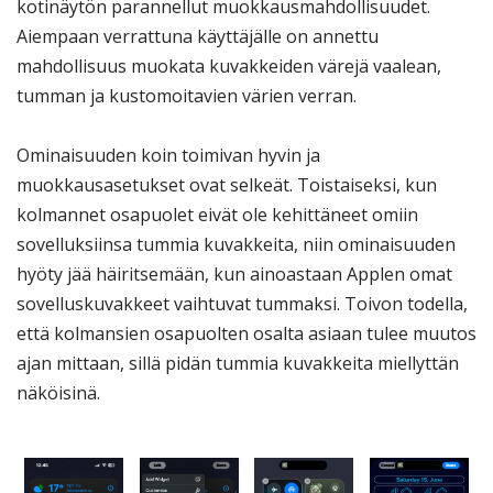
kotinäytön parannellut muokkausmahdollisuudet.
Aiempaan verrattuna käyttäjälle on annettu
mahdollisuus muokata kuvakkeiden värejä vaalean,
tumman ja kustomoitavien värien verran.
Ominaisuuden koin toimivan hyvin ja
muokkausasetukset ovat selkeät. Toistaiseksi, kun
kolmannet osapuolet eivät ole kehittäneet omiin
sovelluksiinsa tummia kuvakkeita, niin ominaisuuden
hyöty jää häiritsemään, kun ainoastaan Applen omat
sovelluskuvakkeet vaihtuvat tummaksi. Toivon todella,
että kolmansien osapuolten osalta asiaan tulee muutos
ajan mittaan, sillä pidän tummia kuvakkeita miellyttän
näköisinä.