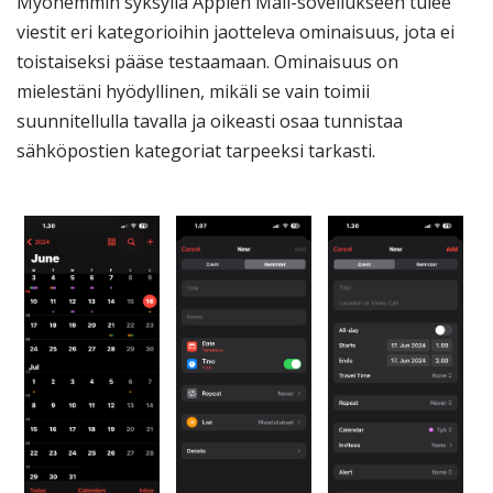
Myöhemmin syksyllä Applen Mail-sovellukseen tulee
viestit eri kategorioihin jaotteleva ominaisuus, jota ei
toistaiseksi pääse testaamaan. Ominaisuus on
mielestäni hyödyllinen, mikäli se vain toimii
suunnitellulla tavalla ja oikeasti osaa tunnistaa
sähköpostien kategoriat tarpeeksi tarkasti.