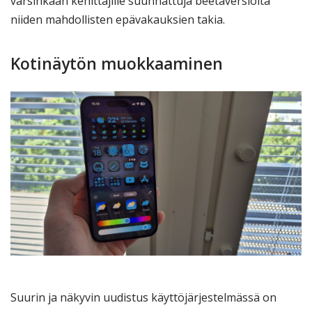
varsinkaan kehittäjille suunnattuja beetaversioita
niiden mahdollisten epävakauksien takia.
Kotinäytön muokkaaminen
Suurin ja näkyvin uudistus käyttöjärjestelmässä on