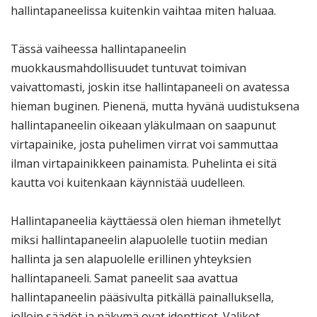
hallintapaneelissa kuitenkin vaihtaa miten haluaa.
Tässä vaiheessa hallintapaneelin
muokkausmahdollisuudet tuntuvat toimivan
vaivattomasti, joskin itse hallintapaneeli on avatessa
hieman buginen. Pienenä, mutta hyvänä uudistuksena
hallintapaneelin oikeaan yläkulmaan on saapunut
virtapainike, josta puhelimen virrat voi sammuttaa
ilman virtapainikkeen painamista. Puhelinta ei sitä
kautta voi kuitenkaan käynnistää uudelleen.
Hallintapaneelia käyttäessä olen hieman ihmetellyt
miksi hallintapaneelin alapuolelle tuotiin median
hallinta ja sen alapuolelle erillinen yhteyksien
hallintapaneeli. Samat paneelit saa avattua
hallintapaneelin pääsivulta pitkällä painalluksella,
jolloin säädöt ja näkymä ovat identtiset. Valikot