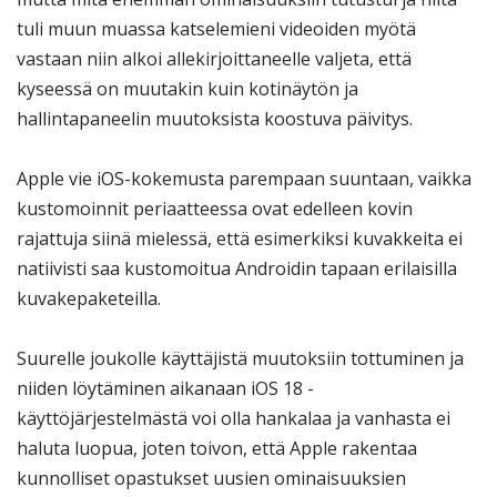
tuli muun muassa katselemieni videoiden myötä
vastaan niin alkoi allekirjoittaneelle valjeta, että
kyseessä on muutakin kuin kotinäytön ja
hallintapaneelin muutoksista koostuva päivitys.
Apple vie iOS-kokemusta parempaan suuntaan, vaikka
kustomoinnit periaatteessa ovat edelleen kovin
rajattuja siinä mielessä, että esimerkiksi kuvakkeita ei
natiivisti saa kustomoitua Androidin tapaan erilaisilla
kuvakepaketeilla.
Suurelle joukolle käyttäjistä muutoksiin tottuminen ja
niiden löytäminen aikanaan iOS 18 -
käyttöjärjestelmästä voi olla hankalaa ja vanhasta ei
haluta luopua, joten toivon, että Apple rakentaa
kunnolliset opastukset uusien ominaisuuksien