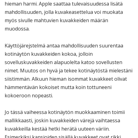
hieman harmi. Apple saattaa tulevaisuudessa lisätä
mahdollisuuden, jolla kuvakeasettelua voi muokata
myös sivulle mahtuvien kuvakkeiden määrän
muodossa.
Käyttöjärejstelmä antaa mahdollisuuden suurentaa
kotinäytön kuvakkeiden kokoa, jolloin
sovelluskuvakkeiden alapuolelta katoo sovellusten
nimet. Muutos on hyvä ja tekee kotinäytöstä mielestäni
siistimmän. Alkuun hieman isommat kuvakkeet olivat
hämmentävän kokoiset mutta koin tottuneeni
kokoeroon nopeasti.
Jo tässä vaiheessa kotinäytön muokkaaminen toimii
mallikkaasti, joskin kuvakkeiden värejä vaihtaessa
kuvakkeilla kestää hetki herätä uuteen väriin.
Esimerkiksi kansioiden sisällä kuvakkeet ovat rikki,