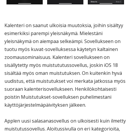
Kalenteri on saanut ulkoisia muutoksia, joihin sisältyy
esimerkiksi parempi yleisnäkymä. Mielestäni
yleisnäkymä on aiempaa selkeämpi. Sovellukseen on
tuotu myös kuvat-sovelluksessa käytetyn kaltainen
zoomausominaisuus. Kalenteri sovellukseen on
sisällytetty myös muistututussovellus, joskin iOS 18
sisältää myös oman muistutuksen. On kuitenkin hyvä
uudistus, että muistutukset voi merkata jatkossa myös
suoraan kalenterisovellukseen. Henkilökohtaisesti
poistin Muistutukset-sovelluksen puhelimestani
käyttöjärjestelmäpäivityksen jälkeen.
Applen uusi salasana
sovellus on ulkoisesti kuin ilmetty
muistutussovellus. Aloitussivulla on eri kategorioita,