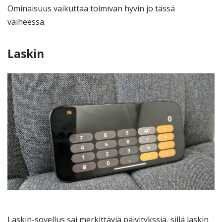
Ominaisuus vaikuttaa toimivan hyvin jo tässä
vaiheessa.
Laskin
Laskin-sovellus sai merkittäviä päivitykssiä, sillä laskin