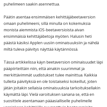
puhelimeen saakin asennettua.
Päätin asentaa ensimmäisen kehittäjäbeetaversion
omaan puhelimeeni, sillä minulla on kokemuksia
monista aiemmista iOS-beetaversioista aivan
ensimmäisiä kehittäjäbetoja myöten. Halusin heti
päästä käsiksi Applen uusiin ominaisuuksiin ja nähdä
miltä tuleva päivitys näyttää käytännössä.
Tässä artikkelissa käyn beetaversion ominaisuudet läpi
pääpiirteittäin niin, että ainakin suurimmat ja
merkittävimmät uudistukset tulee mainittua. Kaikkia
tulleita päivityksiä en ole toistaiseksi kokeillut, joten
jätän joitakin sellaisia ominaisuuksia tarkoituksellakin
käymättä läpi. Vielä varoituksen sanana se, että en
suosittele asentamaan pääasialliselle puhelimelle