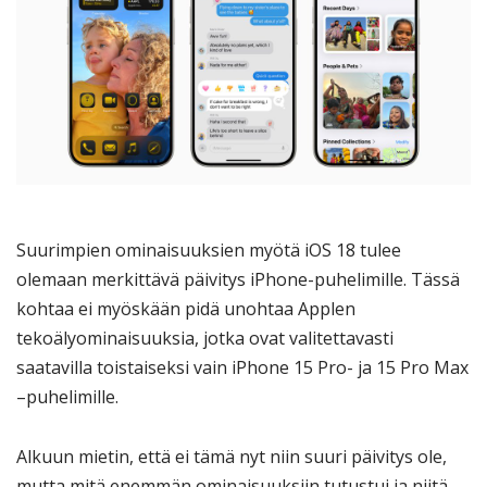
Suurimpien ominaisuuksien myötä iOS 18 tulee
olemaan merkittävä päivitys iPhone-puhelimille. Tässä
kohtaa ei myöskään pidä unohtaa Applen
tekoälyominaisuuksia, jotka ovat valitettavasti
saatavilla toistaiseksi vain iPhone 15 Pro- ja 15 Pro Max
–puhelimille.
Alkuun mietin, että ei tämä nyt niin suuri päivitys ole,
mutta mitä enemmän ominaisuuksiin tutustui ja niitä