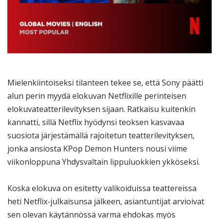
Mielenkiintoiseksi tilanteen tekee se, että Sony päätti
alun perin myydä elokuvan Netflixille perinteisen
elokuvateatterilevityksen sijaan. Ratkaisu kuitenkin
kannatti, sillä Netflix hyödynsi teoksen kasvavaa
suosiota järjestämällä rajoitetun teatterilevityksen,
jonka ansiosta KPop Demon Hunters nousi viime
viikonloppuna Yhdysvaltain lippuluokkien ykköseksi.
Koska elokuva on esitetty valikoiduissa teattereissa
heti Netflix-julkaisunsa jälkeen, asiantuntijat arvioivat
sen olevan käytännössä varma ehdokas myös