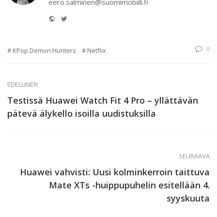
eero.salminen@suomimobiili.fi
Website
Twitter
0
KPop Demon Hunters
Netflix
EDELLINEN
Testissä Huawei Watch Fit 4 Pro – yllättävän
pätevä älykello isoilla uudistuksilla
SEURAAVA
Huawei vahvisti: Uusi kolminkerroin taittuva
Mate XTs -huippupuhelin esitellään 4.
syyskuuta