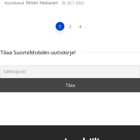
Elmeri Niskanen
Kirjoittanut
20.7.2022
Artikkeleiden
1
2
navigointi
Tilaa SuomiMobiilin uutiskirje!