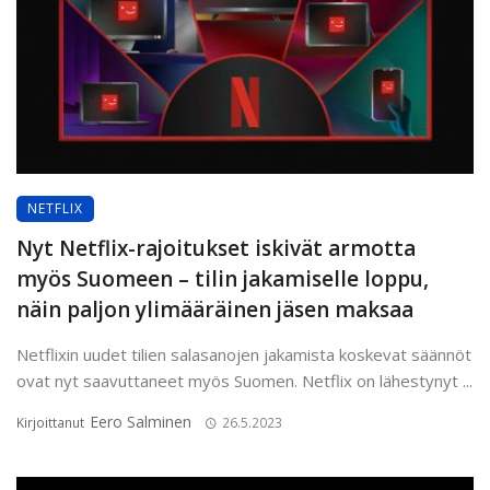
NETFLIX
Nyt Netflix-rajoitukset iskivät armotta
myös Suomeen – tilin jakamiselle loppu,
näin paljon ylimääräinen jäsen maksaa
Netflixin uudet tilien salasanojen jakamista koskevat säännöt
ovat nyt saavuttaneet myös Suomen. Netflix on lähestynyt ...
Eero Salminen
Kirjoittanut
26.5.2023