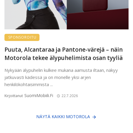
SPONSOROITU
Puuta, Alcantaraa ja Pantone-värejä – näin
Motorola tekee älypuhelimista osan tyyliä
Nykyään älypuhelin kulkee mukana aamusta iltaan, näkyy
jatkuvasti kädessä ja on monelle yksi arjen
henkilökohtaisimmista ...
SuomiMobiili.fi
Kirjoittanut
22.7.2026
NÄYTÄ KAIKKI MOTOROLA