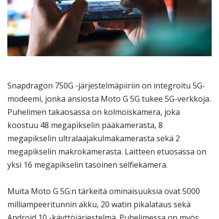
Snapdragon 750G -järjestelmäpiiriin on integroitu 5G-
modeemi, jonka ansiosta Moto G 5G tukee 5G-verkkoja.
Puhelimen takaosassa on kolmoiskamera, joka
koostuu 48 megapikselin pääkamerasta, 8
megapikselin ultralaajakulmakamerasta sekä 2
megapikselin makrokamerasta. Laitteen etuosassa on
yksi 16 megapikselin tasoinen selfiekamera.
Muita Moto G 5G:n tärkeitä ominaisuuksia ovat 5000
milliampeeritunnin akku, 20 watin pikalataus sekä
Android 10 -käyttöjärjestelmä. Puhelimessa on myös