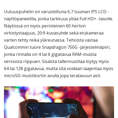
Uutuuspuhelin on varusteltuna 6,7 tuuman IPS LCD -
näyttöpaneelilla, jonka tarkkuus yltää Full HD+ -tasolle.
Näytössä on myös perinteinen 60 hertsin
virkistystaajuus, 20:9-kuvasuhde sekä etukameraa
varten tehty reikä yläreunassa. Tehoista vastaa
Qualcommin tuore Snapdragon 750G -järjestelmäpiiri,
jonka rinnalla on 4 tai 6 gigatavua RAM-muista
versiosta riippuen. Sisäistä tallennustilaa löytyy myös
64 tai 128 gigatavua, mutta sitä voidaan laajentaa myös
microSD-muistikortin avulla jopa teratavuun asti.