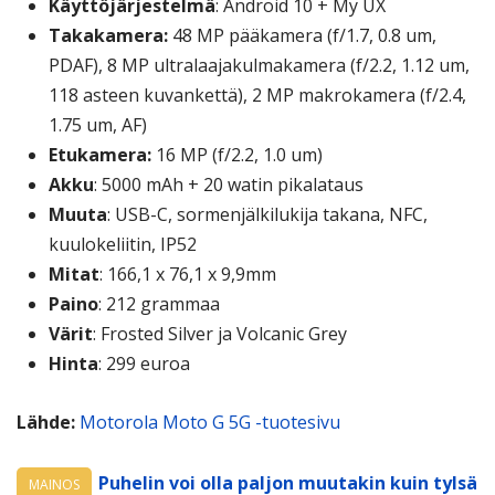
Käyttöjärjestelmä
: Android 10 + My UX
Takakamera:
48 MP pääkamera (f/1.7, 0.8 um,
PDAF), 8 MP ultralaajakulmakamera (f/2.2, 1.12 um,
118 asteen kuvankettä), 2 MP makrokamera (f/2.4,
1.75 um, AF)
Etukamera:
16 MP (f/2.2, 1.0 um)
Akku
: 5000 mAh + 20 watin pikalataus
Muuta
: USB-C, sormenjälkilukija takana, NFC,
kuulokeliitin, IP52
Mitat
: 166,1 x 76,1 x 9,9mm
Paino
: 212 grammaa
Värit
: Frosted Silver ja Volcanic Grey
Hinta
: 299 euroa
Lähde:
Motorola Moto G 5G -tuotesivu
Puhelin voi olla paljon muutakin kuin tylsä
MAINOS