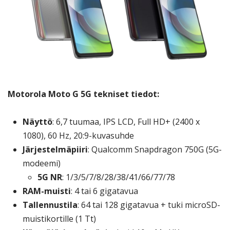
Motorola Moto G 5G tekniset tiedot:
Näyttö
: 6,7 tuumaa, IPS LCD, Full HD+ (2400 x
1080), 60 Hz, 20:9-kuvasuhde
Järjestelmäpiiri
: Qualcomm Snapdragon 750G (5G-
modeemi)
5G NR
: 1/3/5/7/8/28/38/41/66/77/78
RAM-muisti
: 4 tai 6 gigatavua
Tallennustila
: 64 tai 128 gigatavua + tuki microSD-
muistikortille (1 Tt)