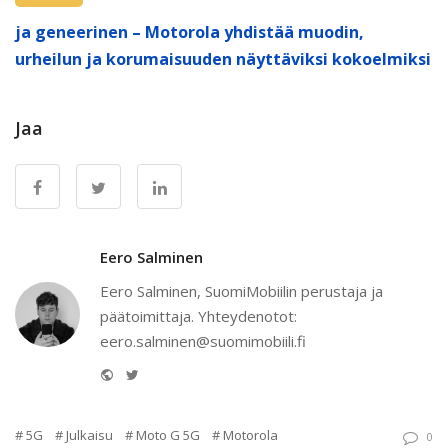
ja geneerinen – Motorola yhdistää muodin,
urheilun ja korumaisuuden näyttäviksi kokoelmiksi
Jaa
Eero Salminen
Eero Salminen, SuomiMobiilin perustaja ja
päätoimittaja. Yhteydenotot:
eero.salminen@suomimobiili.fi
Website
Twitter
5G
Julkaisu
Moto G 5G
Motorola
0