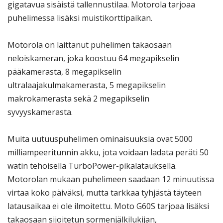
gigatavua sisäistä tallennustilaa. Motorola tarjoaa
puhelimessa lisäksi muistikorttipaikan.
Motorola on laittanut puhelimen takaosaan
neloiskameran, joka koostuu 64 megapikselin
pääkamerasta, 8 megapikselin
ultralaajakulmakamerasta, 5 megapikselin
makrokamerasta sekä 2 megapikselin
syvyyskamerasta.
Muita uutuuspuhelimen ominaisuuksia ovat 5000
milliampeeritunnin akku, jota voidaan ladata peräti 50
watin tehoisella TurboPower-pikalatauksella.
Motorolan mukaan puhelimeen saadaan 12 minuutissa
virtaa koko päiväksi, mutta tarkkaa tyhjästä täyteen
latausaikaa ei ole ilmoitettu. Moto G60S tarjoaa lisäksi
takaosaan sijoitetun sormenjälkilukijan,