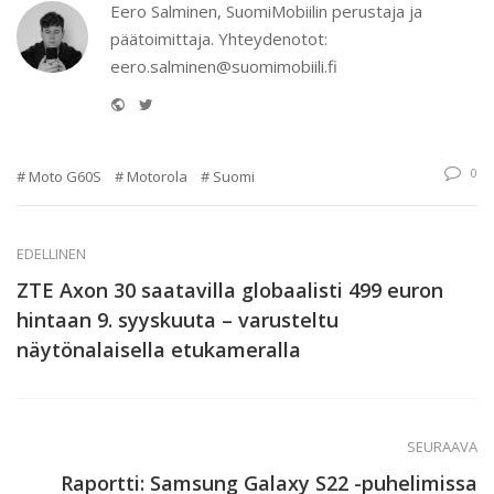
Eero Salminen, SuomiMobiilin perustaja ja
päätoimittaja. Yhteydenotot:
eero.salminen@suomimobiili.fi
Website
Twitter
0
Moto G60S
Motorola
Suomi
EDELLINEN
ZTE Axon 30 saatavilla globaalisti 499 euron
hintaan 9. syyskuuta – varusteltu
näytönalaisella etukameralla
SEURAAVA
Raportti: Samsung Galaxy S22 -puhelimissa