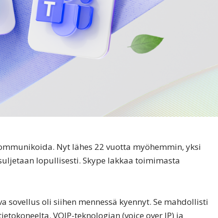
 kommunikoida. Nyt lähes 22 vuotta myöhemmin, yksi
suljetaan lopullisesti. Skype lakkaa toimimasta
va sovellus oli siihen mennessä kyennyt. Se mahdollisti
tokoneelta. VOIP-teknologian (voice over IP) ja