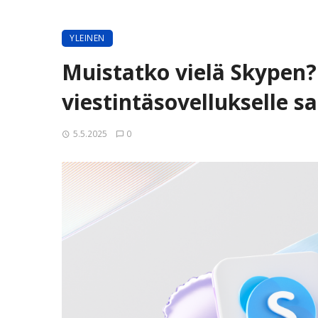
YLEINEN
Muistatko vielä Skypen?
viestintäsovellukselle sa
5.5.2025
0