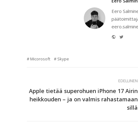
Eero Salmi
Eero Salmine
päätoimittaj
eero.salmine
Website
Twitter
Micorosoft
Skype
EDELLINEN
Apple tietää superohuen iPhone 17 Airin
heikkouden – ja on valmis rahastamaan
sillä