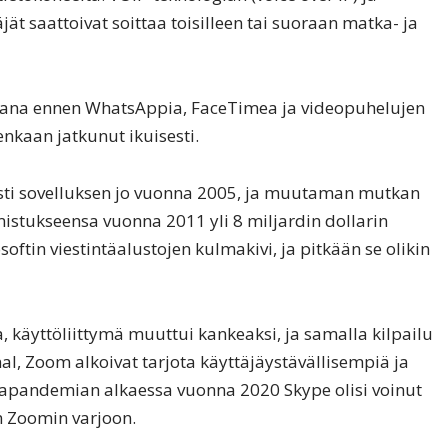
jät saattoivat soittaa toisilleen tai suoraan matka- ja
ikana ennen WhatsAppia, FaceTimea ja videopuhelujen
enkaan jatkunut ikuisesti.
osti sovelluksen jo vuonna 2005, ja muutaman mutkan
istukseensa vuonna 2011 yli 8 miljardin dollarin
oftin viestintäalustojen kulmakivi, ja pitkään se olikin
, käyttöliittymä muuttui kankeaksi, ja samalla kilpailu
l, Zoom alkoivat tarjota käyttäjäystävällisempiä ja
napandemian alkaessa vuonna 2020 Skype olisi voinut
n Zoomin varjoon.