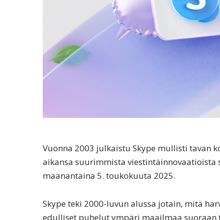
Vuonna 2003 julkaistu Skype mullisti tavan
aikansa suurimmista viestintäinnovaatioista 
maanantaina 5. toukokuuta 2025.
Skype teki 2000-luvun alussa jotain, mitä har
edulliset puhelut ympäri maailmaa suoraan tie