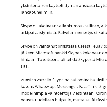
yksinkertaisen käyttöliittymän ansiosta käyttä
lankapuhelimiin.
Skype oli akoinaan vallankumouksellinen, a
arkipäiväistymistä. Palvelun menestys ei kuit
Skype on vaihtanut omistajaa useasti. eBay 
jälkeen Microsoft hankki Skypen kokonaan om
hintaan. Tavoitteena oli tehdä Skypestä Micros
sitä.
Vuosien varrella Skype paisui ominaisuuksilla
koveni. WhatsApp, Messenger, FaceTime, Signa
modernimpia vaihtoehtoja viestintään. Koro
nousta uudelleen huipulle, mutta se jäi täysi