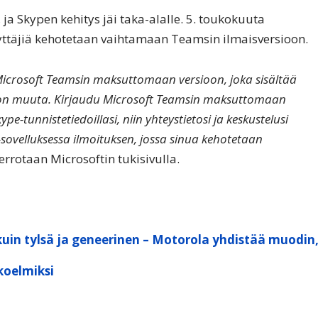
 ja Skypen kehitys jäi taka-alalle. 5. toukokuuta
äyttäjiä kehotetaan vaihtamaan Teamsin ilmaisversioon.
 Microsoft Teamsin maksuttomaan versioon, joka sisältää
on muuta. Kirjaudu Microsoft Teamsin maksuttomaan
ype-tunnistetiedoillasi, niin yhteystietosi ja keskustelusi
-sovelluksessa ilmoituksen, jossa sinua kehotetaan
errotaan Microsoftin tukisivulla.
kuin tylsä ja geneerinen – Motorola yhdistää muodin
koelmiksi