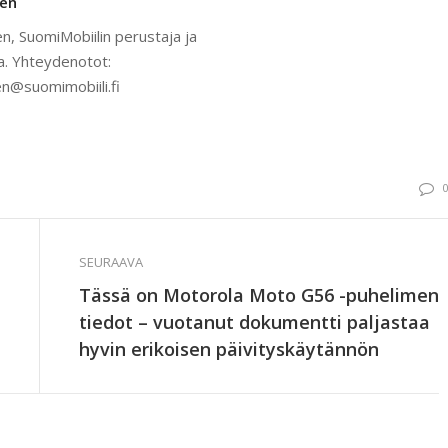
nen
n, SuomiMobiilin perustaja ja
a. Yhteydenotot:
n@suomimobiili.fi
SEURAAVA
Tässä on Motorola Moto G56 -puhelimen
tiedot – vuotanut dokumentti paljastaa
hyvin erikoisen päivityskäytännön