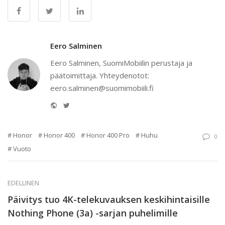
Eero Salminen
Eero Salminen, SuomiMobiilin perustaja ja
päätoimittaja. Yhteydenotot:
eero.salminen@suomimobiili.fi
Website
Twitter
Honor
Honor 400
Honor 400 Pro
Huhu
0
Vuoto
EDELLINEN
Päivitys tuo 4K-telekuvauksen keskihintaisille
Nothing Phone (3a) -sarjan puhelimille