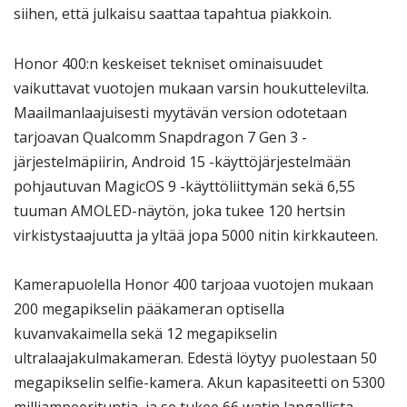
siihen, että julkaisu saattaa tapahtua piakkoin.
Honor 400:n keskeiset tekniset ominaisuudet
vaikuttavat vuotojen mukaan varsin houkuttelevilta.
Maailmanlaajuisesti myytävän version odotetaan
tarjoavan Qualcomm Snapdragon 7 Gen 3 -
järjestelmäpiirin, Android 15 -käyttöjärjestelmään
pohjautuvan MagicOS 9 -käyttöliittymän sekä 6,55
tuuman AMOLED-näytön, joka tukee 120 hertsin
virkistystaajuutta ja yltää jopa 5000 nitin kirkkauteen.
Kamerapuolella Honor 400 tarjoaa vuotojen mukaan
200 megapikselin pääkameran optisella
kuvanvakaimella sekä 12 megapikselin
ultralaajakulmakameran. Edestä löytyy puolestaan 50
megapikselin selfie-kamera. Akun kapasiteetti on 5300
milliampeerituntia, ja se tukee 66 watin langallista