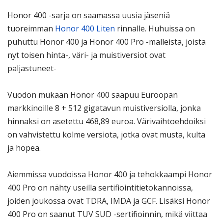
Honor 400 -sarja on saamassa uusia jäseniä
tuoreimman
Honor 400 Liten
rinnalle. Huhuissa on
puhuttu Honor 400 ja Honor 400 Pro -malleista, joista
nyt toisen hinta-, väri- ja muistiversiot ovat
paljastuneet-
Vuodon mukaan Honor 400 saapuu Euroopan
markkinoille 8 + 512 gigatavun muistiversiolla, jonka
hinnaksi on asetettu 468,89 euroa. Värivaihtoehdoiksi
on vahvistettu kolme versiota, jotka ovat musta, kulta
ja hopea.
Aiemmissa vuodoissa Honor 400 ja tehokkaampi Honor
400 Pro on nähty useilla sertifiointitietokannoissa,
joiden joukossa ovat TDRA, IMDA ja GCF. Lisäksi Honor
400 Pro on saanut TUV SUD -sertifioinnin, mikä viittaa