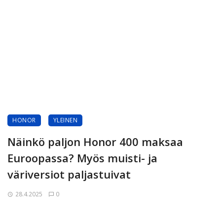
HONOR
YLEINEN
Näinkö paljon Honor 400 maksaa
Euroopassa? Myös muisti- ja
väriversiot paljastuivat
28.4.2025
0