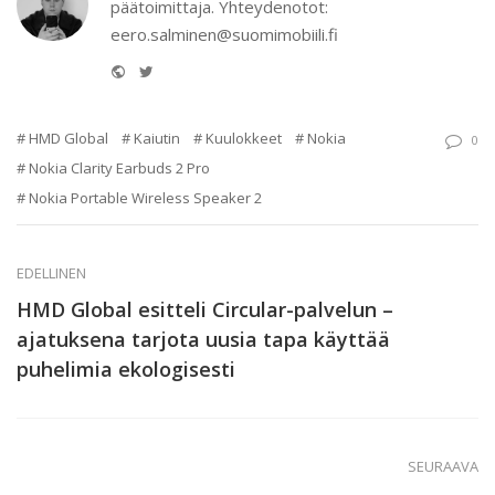
päätoimittaja. Yhteydenotot:
eero.salminen@suomimobiili.fi
Website
Twitter
HMD Global
Kaiutin
Kuulokkeet
Nokia
0
Nokia Clarity Earbuds 2 Pro
Nokia Portable Wireless Speaker 2
EDELLINEN
HMD Global esitteli Circular-palvelun –
ajatuksena tarjota uusia tapa käyttää
puhelimia ekologisesti
SEURAAVA