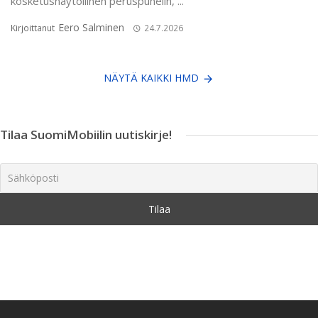
kosketusnäytöllinen peruspuhelin, ...
Eero Salminen
Kirjoittanut
24.7.2026
NÄYTÄ KAIKKI HMD
Tilaa SuomiMobiilin uutiskirje!