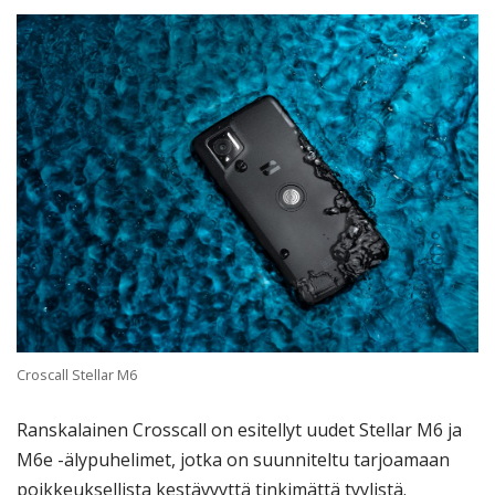
Croscall Stellar M6
Ranskalainen Crosscall on esitellyt uudet Stellar M6 ja
M6e -älypuhelimet, jotka on suunniteltu tarjoamaan
poikkeuksellista kestävyyttä tinkimättä tyylistä.