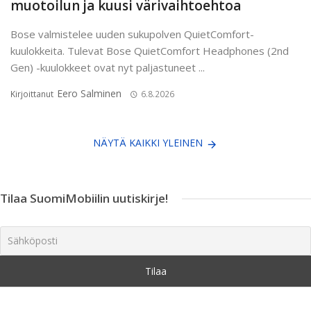
muotoilun ja kuusi värivaihtoehtoa
Bose valmistelee uuden sukupolven QuietComfort-
kuulokkeita. Tulevat Bose QuietComfort Headphones (2nd
Gen) -kuulokkeet ovat nyt paljastuneet ...
Eero Salminen
Kirjoittanut
6.8.2026
NÄYTÄ KAIKKI YLEINEN
Tilaa SuomiMobiilin uutiskirje!