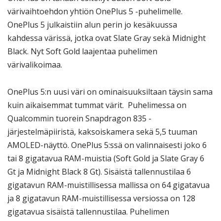
värivaihtoehdon yhtiön OnePlus 5 -puhelimelle.
OnePlus 5 julkaistiin alun perin jo kesäkuussa
kahdessa värissä, jotka ovat Slate Gray sekä Midnight
Black. Nyt Soft Gold laajentaa puhelimen
värivalikoimaa.
OnePlus 5:n uusi väri on ominaisuuksiltaan täysin sama
kuin aikaisemmat tummat värit. Puhelimessa on
Qualcommin tuorein Snapdragon 835 -
järjestelmäpiiristä, kaksoiskamera sekä 5,5 tuuman
AMOLED-näyttö. OnePlus 5:ssä on valinnaisesti joko 6
tai 8 gigatavua RAM-muistia (Soft Gold ja Slate Gray 6
Gt ja Midnight Black 8 Gt). Sisäistä tallennustilaa 6
gigatavun RAM-muistillisessa mallissa on 64 gigatavua
ja 8 gigatavun RAM-muistillisessa versiossa on 128
gigatavua sisäistä tallennustilaa. Puhelimen