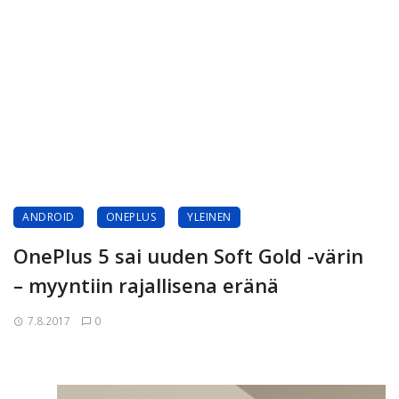
ANDROID
ONEPLUS
YLEINEN
OnePlus 5 sai uuden Soft Gold -värin
– myyntiin rajallisena eränä
7.8.2017
0