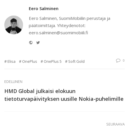
Eero Salminen
Eero Salminen, SuomiMobiilin perustaja ja
päätoimittaja. Yhteydenotot:
eero.salminen@suomimobiili.fi
Website
Twitter
0
Elisa
OnePlus
OnePlus 5
Soft Gold
EDELLINEN
HMD Global julkaisi elokuun
tietoturvapäivityksen uusille Nokia-puhelimille
SEURAAVA