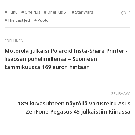
Huhu
OnePlus
OnePlus 5T
Star Wars
0
The Last Jedi
Vuoto
EDELLINEN
Motorola julkaisi Polaroid Insta-Share Printer -
lisäosan puhelimillensa – Suomeen
tammikuussa 169 euron hintaan
SEURAAVA
18:9-kuvasuhteen näytöllä varusteltu Asus
ZenFone Pegasus 4S julkaistiin Kiinassa