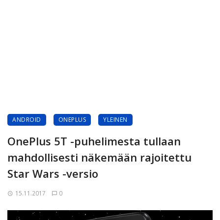
ANDROID
ONEPLUS
YLEINEN
OnePlus 5T -puhelimesta tullaan
mahdollisesti näkemään rajoitettu
Star Wars -versio
15.11.2017
0