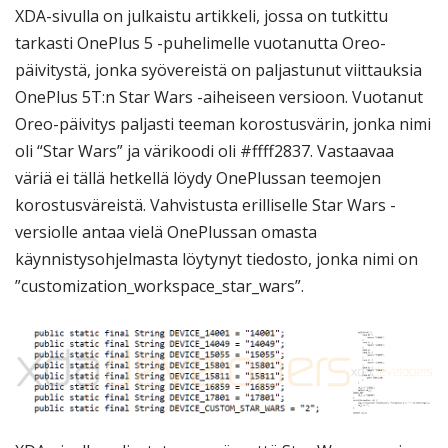
XDA-sivulla on julkaistu artikkeli, jossa on tutkittu
tarkasti OnePlus 5 -puhelimelle vuotanutta Oreo-
päivitystä, jonka syövereistä on paljastunut viittauksia
OnePlus 5T:n Star Wars -aiheiseen versioon. Vuotanut
Oreo-päivitys paljasti teeman korostusvärin, jonka nimi
oli “Star Wars” ja värikoodi oli #ffff2837. Vastaavaa
väriä ei tällä hetkellä löydy OnePlussan teemojen
korostusväreistä. Vahvistusta erilliselle Star Wars -
versiolle antaa vielä OnePlussan omasta
käynnistysohjelmasta löytynyt tiedosto, jonka nimi on
”customization_workspace_star_wars”.