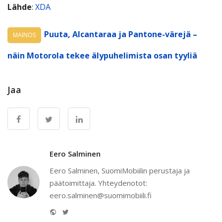
Lähde
:
XDA
Puuta, Alcantaraa ja Pantone-värejä –
MAINOS
näin Motorola tekee älypuhelimista osan tyyliä
Jaa
Eero Salminen
Eero Salminen, SuomiMobiilin perustaja ja
päätoimittaja. Yhteydenotot:
eero.salminen@suomimobiili.fi
Website
Twitter