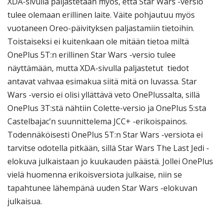
XDA-sivulla paljastetaan myös, että Star Wars -versio
tulee olemaan erillinen laite. Väite pohjautuu myös
vuotaneen Oreo-päivityksen paljastamiin tietoihin.
Toistaiseksi ei kuitenkaan ole mitään tietoa miltä
OnePlus 5T:n erillinen Star Wars -versio tulee
näyttämään, mutta XDA-sivulla paljastetut tiedot
antavat vahvaa esimakua siitä mitä on luvassa. Star
Wars -versio ei olisi yllättävä veto OnePlussalta, sillä
OnePlus 3T:stä nähtiin Colette-versio ja OnePlus 5:sta
Castelbajac’n suunnittelema JCC+ -erikoispainos.
Todennäköisesti OnePlus 5T:n Star Wars -versiota ei
tarvitse odotella pitkään, sillä Star Wars The Last Jedi -
elokuva julkaistaan jo kuukauden päästä. Jollei OnePlus
vielä huomenna erikoisversiota julkaise, niin se
tapahtunee lähempänä uuden Star Wars -elokuvan
julkaisua.