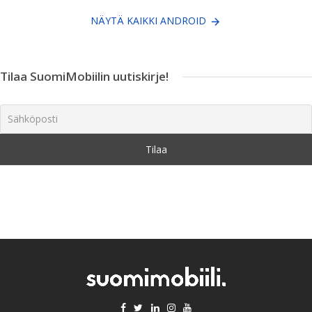
NÄYTÄ KAIKKI ANDROID
Tilaa SuomiMobiilin uutiskirje!