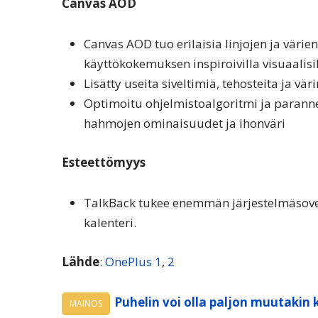
Canvas AOD
Canvas AOD tuo erilaisia linjojen ja väri
käyttökokemuksen inspiroivilla visuaalisi
Lisätty useita siveltimiä, tehosteita ja vä
Optimoitu ohjelmistoalgoritmi ja parann
hahmojen ominaisuudet ja ihonväri
Esteettömyys
TalkBack tukee enemmän järjestelmäsovell
kalenteri.
Lähde
:
OnePlus 1
,
2
Puhelin voi olla paljon muutakin 
MAINOS