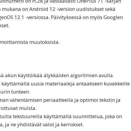
rsionumero on H.28 ja vastaavasti OnePlus 7T -sarjan
en mukana on Android 12 -version uudistukset sekä
enOS 12.1 -versiossa. Päivityksessä on myös Googlen
set.
lmoittamista muutoksista.
ää akun käyttöikää älykkäiden algoritmien avulla.
 käyttämällä uusia materiaaleja antaakseen kuvakkeille
uurin tunteen.
nan vähentämisen periaatteella ja optimoi tekstin ja
erottuvat muista.
lla tekstuureilla käyttämällä suunnittelua, joka on
, ja ne yhdistävät valot ja kerrokset.