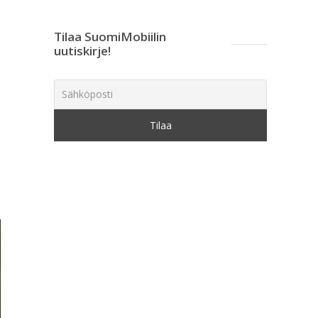
Tilaa SuomiMobiilin
uutiskirje!
n