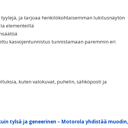
en tyylejä, ja tarjoaa henkilökohtaisemman lukitusnäytön
lla elementeillä
rinsäätöä
ettu kasvojentunnistus tunnistamaan paremmin eri
uksia, kuten valokuvat, puhelin, sähköposti ja
kuin tylsä ja geneerinen – Motorola yhdistää muodin