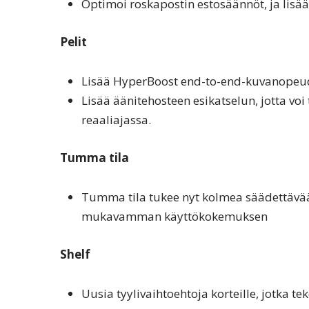
Optimoi roskapostin estosäännöt, ja lisä
Pelit
Lisää HyperBoost end-to-end-kuvanopeud
Lisää äänitehosteen esikatselun, jotta voi
reaaliajassa.
Tumma tila
Tumma tila tukee nyt kolmea säädettävää
mukavamman käyttökokemuksen
Shelf
Uusia tyylivaihtoehtoja korteille, jotka t