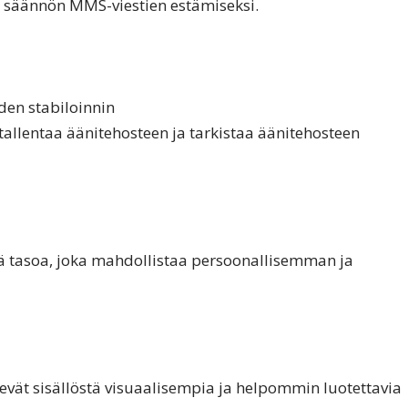
ä säännön MMS-viestien estämiseksi.
en stabiloinnin
 tallentaa äänitehosteen ja tarkistaa äänitehosteen
 tasoa, joka mahdollistaa persoonallisemman ja
ekevät sisällöstä visuaalisempia ja helpommin luotettavia