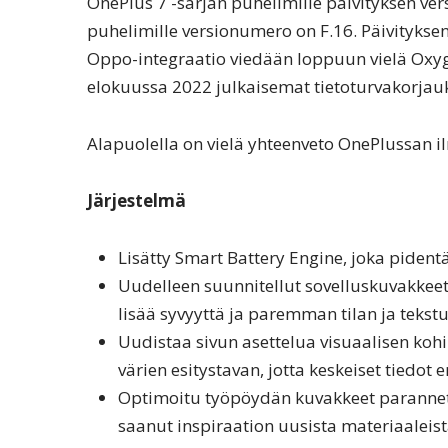
OnePlus 7 -sarjan puhelimille päivityksen ve
puhelimille versionumero on F.16. Päivityks
Oppo-integraatio viedään loppuun vielä Oxyg
elokuussa 2022 julkaisemat tietoturvakorjauk
Alapuolella on vielä yhteenveto OnePlussan i
Järjestelmä
Lisätty Smart Battery Engine, joka pident
Uudelleen suunnitellut sovelluskuvakkeet
lisää syvyyttä ja paremman tilan ja tekst
Uudistaa sivun asettelua visuaalisen kohi
värien esitystavan, jotta keskeiset tiedot 
Optimoitu työpöydän kuvakkeet parannetui
saanut inspiraation uusista materiaaleista