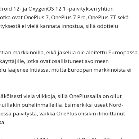
droid 12- ja OxygenOS 12.1 -päivityksen yhtiön
otka ovat OnePlus 7, OnePlus 7 Pro, OnePlus 7T sekä
yksestä ei vielä kannata innostua, sillä odottelu
Intian markkinoilla, eikä jakelua ole aloitettu Euroopassa.
 käyttäjille, jotka ovat osallistuneet avoimeen
u laajenee Intiassa, mutta Euroopan markkinoista ei
isesti vielä viikkoja, sillä OnePlussalla on ollut
muillakin puhelinmalleilla. Esimerkiksi useat Nord-
ssa päivitystä, vaikka OnePlus olisikin ilmoittanut
sa.