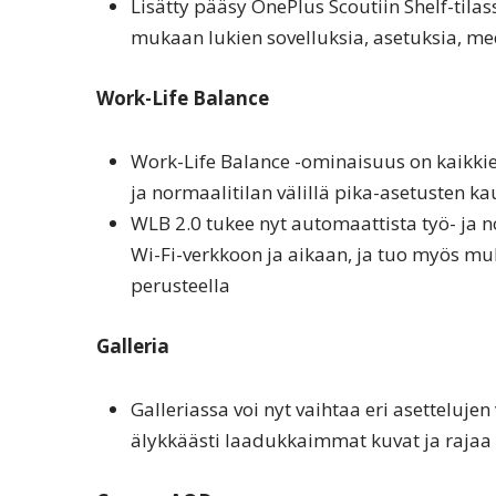
Lisätty pääsy OnePlus Scoutiin Shelf-tilass
mukaan lukien sovelluksia, asetuksia, med
Work-Life Balance
Work-Life Balance -ominaisuus on kaikkien 
ja normaalitilan välillä pika-asetusten ka
WLB 2.0 tukee nyt automaattista työ- ja no
Wi-Fi-verkkoon ja aikaan, ja tuo myös muk
perusteella
Galleria
Galleriassa voi nyt vaihtaa eri asettelujen
älykkäästi laadukkaimmat kuvat ja rajaa 