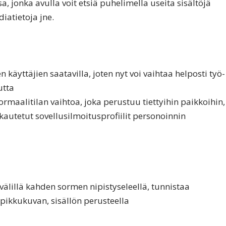
a, jonka avulla voit etsiä puhelimella useita sisältöjä
iatietoja jne.
käyttäjien saatavilla, joten nyt voi vaihtaa helposti työ-
utta
rmaalitilan vaihtoa, joka perustuu tiettyihin paikkoihin,
autetut sovellusilmoitusprofiilit personoinnin
 välillä kahden sormen nipistyseleellä, tunnistaa
pikkukuvan, sisällön perusteella