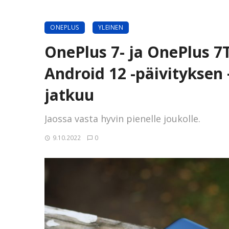
ONEPLUS
YLEINEN
OnePlus 7- ja OnePlus 7T
Android 12 -päivityksen
jatkuu
Jaossa vasta hyvin pienelle joukolle.
9.10.2022
0