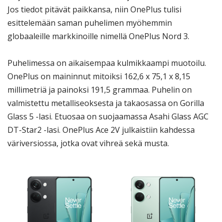
Jos tiedot pitävät paikkansa, niin OnePlus tulisi
esittelemään saman puhelimen myöhemmin
globaaleille markkinoille nimellä OnePlus Nord 3.
Puhelimessa on aikaisempaa kulmikkaampi muotoilu.
OnePlus on maininnut mitoiksi 162,6 x 75,1 x 8,15
millimetriä ja painoksi 191,5 grammaa. Puhelin on
valmistettu metalliseoksesta ja takaosassa on Gorilla
Glass 5 -lasi. Etuosaa on suojaamassa Asahi Glass AGC
DT-Star2 -lasi. OnePlus Ace 2V julkaistiin kahdessa
väriversiossa, jotka ovat vihreä sekä musta.