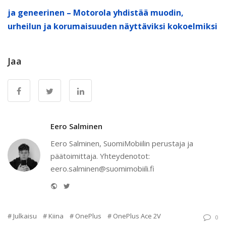
ja geneerinen – Motorola yhdistää muodin,
urheilun ja korumaisuuden näyttäviksi kokoelmiksi
Jaa
Eero Salminen
Eero Salminen, SuomiMobiilin perustaja ja
päätoimittaja. Yhteydenotot:
eero.salminen@suomimobiili.fi
Website
Twitter
Julkaisu
Kiina
OnePlus
OnePlus Ace 2V
0