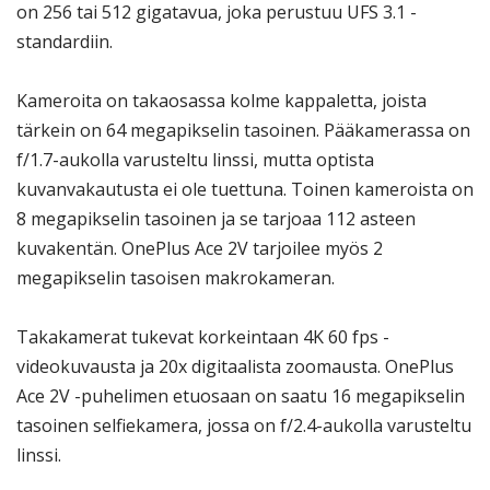
on 256 tai 512 gigatavua, joka perustuu UFS 3.1 -
standardiin.
Kameroita on takaosassa kolme kappaletta, joista
tärkein on 64 megapikselin tasoinen. Pääkamerassa on
f/1.7-aukolla varusteltu linssi, mutta optista
kuvanvakautusta ei ole tuettuna. Toinen kameroista on
8 megapikselin tasoinen ja se tarjoaa 112 asteen
kuvakentän. OnePlus Ace 2V tarjoilee myös 2
megapikselin tasoisen makrokameran.
Takakamerat tukevat korkeintaan 4K 60 fps -
videokuvausta ja 20x digitaalista zoomausta. OnePlus
Ace 2V -puhelimen etuosaan on saatu 16 megapikselin
tasoinen selfiekamera, jossa on f/2.4-aukolla varusteltu
linssi.