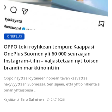
ONEPLUS
OPPO teki röyhkeän tempun: Kaappasi
OnePlus Suomen yli 60 000 seuraajan
Instagram-tilin – valjastetaan nyt toisen
brändin markkinointiin
Oppo näyttää löytäneen nopean tavan kasvattaa
näkyvyyttään Suomessa. Sen sijaan, että yhtiö rakentaisi
oman yhteisönsä ...
Eero Salminen
Kirjoittanut
24.7.2026