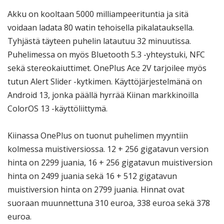
Akku on kooltaan 5000 milliampeerituntia ja sitä
voidaan ladata 80 watin tehoisella pikalatauksella.
Tyhjästä täyteen puhelin latautuu 32 minuutissa.
Puhelimessa on myös Bluetooth 5.3 -yhteystuki, NFC
sekä stereokaiuttimet. OnePlus Ace 2V tarjoilee myös
tutun Alert Slider -kytkimen. Käyttöjärjestelmänä on
Android 13, jonka päällä hyrrää Kiinan markkinoilla
ColorOS 13 -käyttöliittymä.
Kiinassa OnePlus on tuonut puhelimen myyntiin
kolmessa muistiversiossa. 12 + 256 gigatavun version
hinta on 2299 juania, 16 + 256 gigatavun muistiversion
hinta on 2499 juania sekä 16 + 512 gigatavun
muistiversion hinta on 2799 juania. Hinnat ovat
suoraan muunnettuna 310 euroa, 338 euroa sekä 378
euroa.