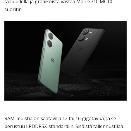
taajuudella ja grafiikoista vastaa Mali-G710 MC10 -
suoritin.
RAM-muistia on saatavilla 12 tai 16 gigatavua, ja se
perustuu LPDDR5X-standardiin. Sisäistä tallennustilaa