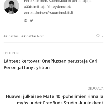
Eero Salminen, SuomiMobiilin perustaja ja
päätoimittaja. Yhteydenotot:
eero.salminen@suomimobiili.fi
Website
Twitter
0
OnePlus
OnePlus Nord
EDELLINEN
Lähteet kertovat: OnePlussan perustaja Carl
Pei on jättänyt yhtiön
SEURAAVA
Huawei julkaisee Mate 40 -puhelimien rinnalla
myös uudet FreeBuds Studio -kuulokkeet