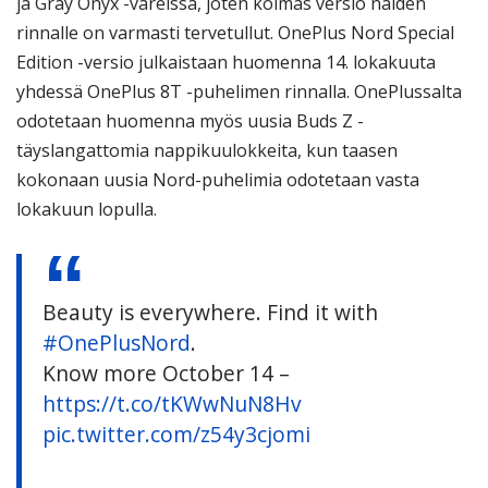
ja Gray Onyx -väreissä, joten kolmas versio näiden
rinnalle on varmasti tervetullut. OnePlus Nord Special
Edition -versio julkaistaan huomenna 14. lokakuuta
yhdessä OnePlus 8T -puhelimen rinnalla. OnePlussalta
odotetaan huomenna myös uusia Buds Z -
täyslangattomia nappikuulokkeita, kun taasen
kokonaan uusia Nord-puhelimia odotetaan vasta
lokakuun lopulla.
Beauty is everywhere. Find it with
#OnePlusNord
.
Know more October 14 –
https://t.co/tKWwNuN8Hv
pic.twitter.com/z54y3cjomi