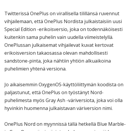
Twitterissä OnePlus on virallisella tilillänsä ruvennut
vihjailemaan, että OnePlus Nordista julkaistaisiin uusi
Special Edition -erikoisversio, joka on todennäköisesti
kuitenkin sama puhelin vain uudella viimeistelyllä.
OnePlussan julkaisemat vihjailevat kuvat kertovat
erikoisversion takaosassa olevan mahdollisesti
sandstone-pinta, joka nähtiin yhtiön alkuaikoina
puhelimien yhtenä versiona.
Jo aikaisemmin OxygenOS-käyttöliittymän koodista on
paljastunut, että OnePlus on työstänyt Nord-
puhelimesta myös Gray Ash -väriversiota, joka voi olla
hyvinkin huomenna julkaistavan väriversion nimi.
OnePlus Nord on myynnissä tällä hetkellä Blue Marble-