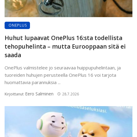
ONEPLUS
Huhut lupaavat OnePlus 16:sta todellista
tehopuhelinta – mutta Eurooppaan sitä ei
saada
OnePlus valmistelee jo seuraavaa huippupuhelintaan, ja
tuoreiden huhujen perusteella OnePlus 16 voi tarjota
huomattavia parannuksia ...
Eero Salminen
Kirjoittanut
28.7.2026