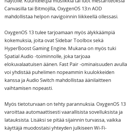
näytölle. Kuunteletpa musiikkia tai luot mestariteoksia
Canvasilla tai Bitmojilla, OxygenOS 13:n AOD
mahdollistaa helpon navigoinnin liikkeellä ollessasi.
OxygenOS 13 tulee tarjoamaan myös älykkäämpiä
kokemuksia, joita ovat Sidebar Toolbox sekä
HyperBoost Gaming Engine. Mukana on myös tuki
Spatial Audio -toiminnolle, joka tarjoaa
elokuvalaatuisen äänen. Fast Pair -ominaisuuden avulla
voi yhdistää puhelimen nopeammin kuulokkeiden
kanssa ja Audio Switch mahdollistaa äänilaitteen
vaihtamisen nopeasti.
Myös tietoturvaan on tehty parannuksia. OxygenOS 13
varoittaa automaattisesti vaarallisista sovelluksista ja
latauksista. Lisäksi se pitää sijainnin turvassa, vaikka
käyttäjä muodostaisi yhteyden julkiseen Wi-Fi-