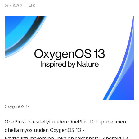
3.8.2022
0
OxygenOS 13
OnePlus on esitellyt uuden OnePlus 10T -puhelimen
ohella myös uuden OxygenOS 13 -
käyttöliittymäversion, joka on rakennettu Android 13 -