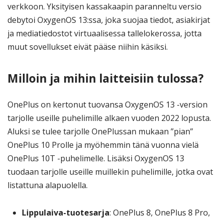
verkkoon. Yksityisen kassakaapin paranneltu versio
debytoi OxygenOS 13:ssa, joka suojaa tiedot, asiakirjat
ja mediatiedostot virtuaalisessa tallelokerossa, jotta
muut sovellukset eivät pääse niihin käsiksi.
Milloin ja mihin laitteisiin tulossa?
OnePlus on kertonut tuovansa OxygenOS 13 -version
tarjolle useille puhelimille alkaen vuoden 2022 lopusta.
Aluksi se tulee tarjolle OnePlussan mukaan ”pian”
OnePlus 10 Prolle ja myöhemmin tänä vuonna vielä
OnePlus 10T -puhelimelle. Lisäksi OxygenOS 13
tuodaan tarjolle useille muillekin puhelimille, jotka ovat
listattuna alapuolella.
Lippulaiva-tuotesarja
: OnePlus 8, OnePlus 8 Pro,