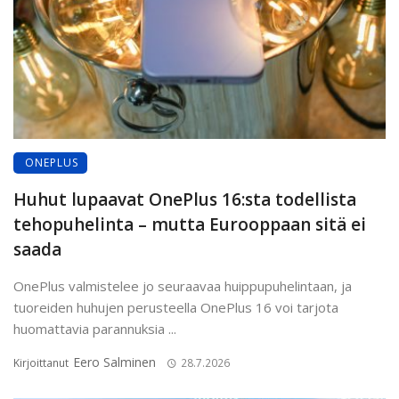
ONEPLUS
Huhut lupaavat OnePlus 16:sta todellista
tehopuhelinta – mutta Eurooppaan sitä ei
saada
OnePlus valmistelee jo seuraavaa huippupuhelintaan, ja
tuoreiden huhujen perusteella OnePlus 16 voi tarjota
huomattavia parannuksia ...
Eero Salminen
Kirjoittanut
28.7.2026