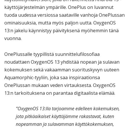
käyttöjärjestelmän ympärille. OnePlus on luvannut
tuoda uudessa versiossa saataville vanhoja OnePlussan
ominaisuuksia, mutta myös paljon uutta. OxygenOS
13:n jakelu käynnistyy päivityksenä myöhemmin tänä
vuonna.
OnePlussalle tyypillistä suunnittelufilosofiaa
noudattaen OxygenOS 13 yhdistää nopean ja sulavan
kokemuksen sekä vakaamman suorituskyvyn uuteen
Aquamorphic-tyyliin, joka saa inspiraationsa
OnePlussan mukaan veden virtauksesta. OxygenOS
13:n tarkoituksena on parantaa digitaalista elämää.
”OxygenOS 13:lla tarjoamme edelleen kokemuksen,
jota pitkäaikaiset käyttäjämme rakastavat, kuten
nopeamman ja sulavamman käyttökokemuksen,