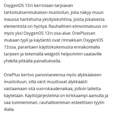
OxygenOS 13:n kerrotaan tarjoavan
tarkoituksenmukaisen muotoilun, joka näkyy muun
maussa harkittuina yksityiskohtina, joista jokaisesta
elementistä on hyötyä. Rauhallinen elinvoimaisuus on
myös yksi OxygenOS 13:n osa-alue. OnePlussan
mukaan tyyli ja käytäntö ovat rinnakkain OxygenOS
13:ssa, parantaen käyttökokemusta ennakoimalla
tarpeen ja tekemällä widgetit helpommin saataville
yhdellä pitkällä painalluksella.
OnePlus kertoo panostaneensa myös älykkääseen
muotoiluun, sillä värit muuttuvat älykkäästi
vastaamaan sitä vuorokaudenaikaa, jolloin laitetta
käytetään. Käyttöjärjestelmä on kirkkaampi aamulla ja
saa tummemman, rauhallisemman esteettisen tyylin
illalla.