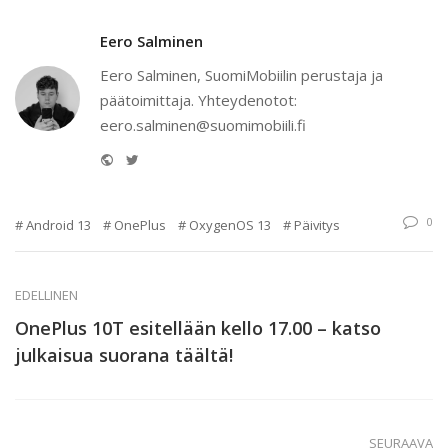
Eero Salminen
Eero Salminen, SuomiMobiilin perustaja ja
päätoimittaja. Yhteydenotot:
eero.salminen@suomimobiili.fi
Website
Twitter
0
Android 13
OnePlus
OxygenOS 13
Päivitys
EDELLINEN
OnePlus 10T esitellään kello 17.00 – katso
julkaisua suorana täältä!
SEURAAVA