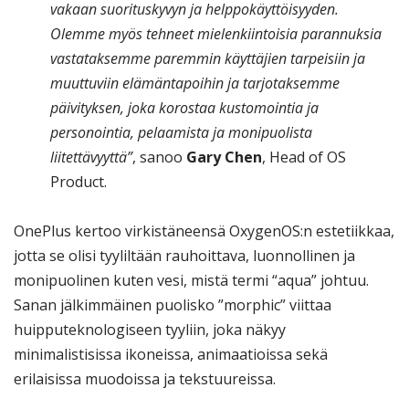
vakaan suorituskyvyn ja helppokäyttöisyyden.
Olemme myös tehneet mielenkiintoisia parannuksia
vastataksemme paremmin käyttäjien tarpeisiin ja
muuttuviin elämäntapoihin ja tarjotaksemme
päivityksen, joka korostaa kustomointia ja
personointia, pelaamista ja monipuolista
liitettävyyttä”
, sanoo
Gary Chen
, Head of OS
Product.
OnePlus kertoo virkistäneensä OxygenOS:n estetiikkaa,
jotta se olisi tyyliltään rauhoittava, luonnollinen ja
monipuolinen kuten vesi, mistä termi “aqua” johtuu.
Sanan jälkimmäinen puolisko ”morphic” viittaa
huipputeknologiseen tyyliin, joka näkyy
minimalistisissa ikoneissa, animaatioissa sekä
erilaisissa muodoissa ja tekstuureissa.