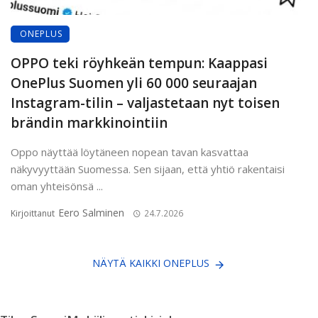
ONEPLUS
OPPO teki röyhkeän tempun: Kaappasi
OnePlus Suomen yli 60 000 seuraajan
Instagram-tilin – valjastetaan nyt toisen
brändin markkinointiin
Oppo näyttää löytäneen nopean tavan kasvattaa
näkyvyyttään Suomessa. Sen sijaan, että yhtiö rakentaisi
oman yhteisönsä ...
Eero Salminen
Kirjoittanut
24.7.2026
NÄYTÄ KAIKKI ONEPLUS