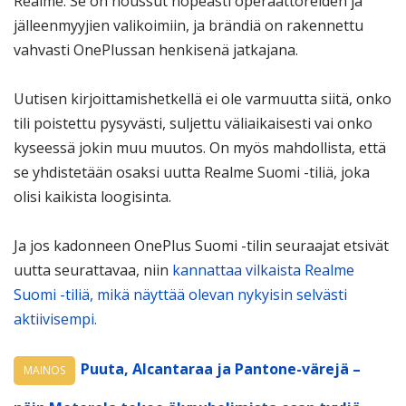
Realme. Se on noussut nopeasti operaattoreiden ja
jälleenmyyjien valikoimiin, ja brändiä on rakennettu
vahvasti OnePlussan henkisenä jatkajana.
Uutisen kirjoittamishetkellä ei ole varmuutta siitä, onko
tili poistettu pysyvästi, suljettu väliaikaisesti vai onko
kyseessä jokin muu muutos. On myös mahdollista, että
se yhdistetään osaksi uutta Realme Suomi -tiliä, joka
olisi kaikista loogisinta.
Ja jos kadonneen OnePlus Suomi -tilin seuraajat etsivät
uutta seurattavaa, niin
kannattaa vilkaista Realme
Suomi -tiliä, mikä näyttää olevan nykyisin selvästi
aktiivisempi.
Puuta, Alcantaraa ja Pantone-värejä –
MAINOS