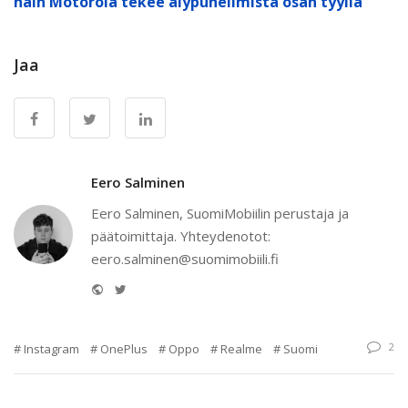
näin Motorola tekee älypuhelimista osan tyyliä
Jaa
Eero Salminen
Eero Salminen, SuomiMobiilin perustaja ja
päätoimittaja. Yhteydenotot:
eero.salminen@suomimobiili.fi
Website
Twitter
2
Instagram
OnePlus
Oppo
Realme
Suomi