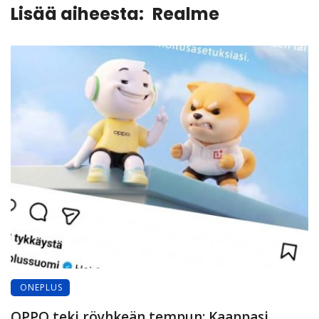
Lisää aiheesta:
Realme
ONEPLUS
OPPO teki röyhkeän tempun: Kaappasi