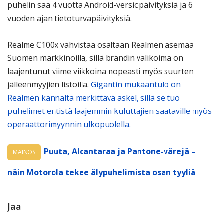
puhelin saa 4 vuotta Android-versiopäivityksiä ja 6
vuoden ajan tietoturvapäivityksiä.
Realme C100x vahvistaa osaltaan Realmen asemaa
Suomen markkinoilla, sillä brändin valikoima on
laajentunut viime viikkoina nopeasti myös suurten
jälleenmyyjien listoilla.
Gigantin mukaantulo on
Realmen kannalta merkittävä askel, sillä se tuo
puhelimet entistä laajemmin kuluttajien saataville myös
operaattorimyynnin ulkopuolella.
Puuta, Alcantaraa ja Pantone-värejä –
MAINOS
näin Motorola tekee älypuhelimista osan tyyliä
Jaa