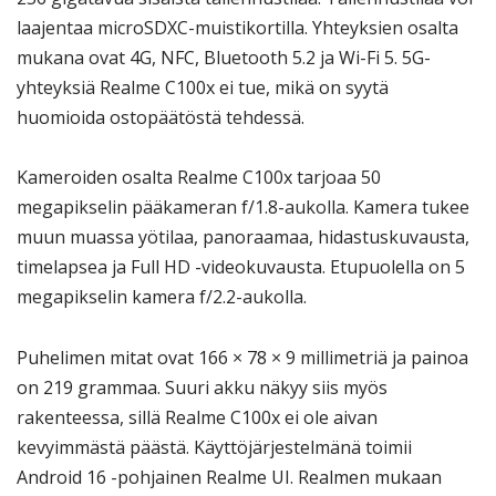
laajentaa microSDXC-muistikortilla. Yhteyksien osalta
mukana ovat 4G, NFC, Bluetooth 5.2 ja Wi-Fi 5. 5G-
yhteyksiä Realme C100x ei tue, mikä on syytä
huomioida ostopäätöstä tehdessä.
Kameroiden osalta Realme C100x tarjoaa 50
megapikselin pääkameran f/1.8-aukolla. Kamera tukee
muun muassa yötilaa, panoraamaa, hidastuskuvausta,
timelapsea ja Full HD -videokuvausta. Etupuolella on 5
megapikselin kamera f/2.2-aukolla.
Puhelimen mitat ovat 166 × 78 × 9 millimetriä ja painoa
on 219 grammaa. Suuri akku näkyy siis myös
rakenteessa, sillä Realme C100x ei ole aivan
kevyimmästä päästä. Käyttöjärjestelmänä toimii
Android 16 -pohjainen Realme UI. Realmen mukaan