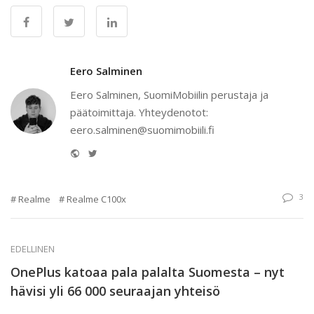
Eero Salminen
Eero Salminen, SuomiMobiilin perustaja ja
päätoimittaja. Yhteydenotot:
eero.salminen@suomimobiili.fi
Website
Twitter
3
Realme
Realme C100x
EDELLINEN
OnePlus katoaa pala palalta Suomesta – nyt
hävisi yli 66 000 seuraajan yhteisö