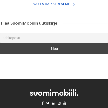
NÄYTÄ KAIKKI REALME
Tilaa SuomiMobiilin uutiskirje!