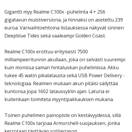
Gigantti myy Realme C100x -puhelinta 4 + 256
gigatavun muistiversiona, ja hinnaksi on asetettu 239
euroa. Värivaihtoehtoina listauksessa näkyvät sininen
Deepblue Tides sekä vaaleampi Golden Coast.
Realme C100x erottuu erityisesti 7500
milliampeeritunnin akullaan, joka on selvästi suurempi
kuin monissa saman hintaluokan puhelimissa. Akku
tukee 45 watin pikalatausta sekä USB Power Delivery -
teknologiaa. Realmen mukaan akun pitäisi säilyttää
kuntonsa jopa 1602 lataussyklin ajan. Laturia ei
kuitenkaan toimiteta myyntipakkauksen mukana.
Toinen puhelimen painopiste on kestävyydessä, sillä
Realme C100x tarjoaa Armorshell-suojauksen, jonka
kerrotaan täyttävän sotilastason