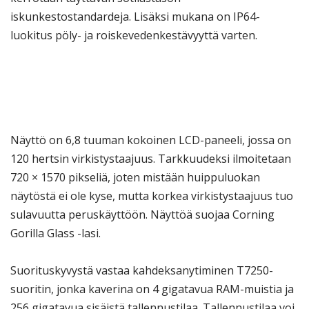
iskunkestostandardeja. Lisäksi mukana on IP64-
luokitus pöly- ja roiskevedenkestävyyttä varten.
Näyttö on 6,8 tuuman kokoinen LCD-paneeli, jossa on
120 hertsin virkistystaajuus. Tarkkuudeksi ilmoitetaan
720 × 1570 pikseliä, joten mistään huippuluokan
näytöstä ei ole kyse, mutta korkea virkistystaajuus tuo
sulavuutta peruskäyttöön. Näyttöä suojaa Corning
Gorilla Glass -lasi.
Suorituskyvystä vastaa kahdeksanytiminen T7250-
suoritin, jonka kaverina on 4 gigatavua RAM-muistia ja
256 gigatavua sisäistä tallennustilaa. Tallennustilaa voi