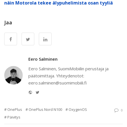
näin Motorola tekee älypuhelimista osan tyyliä
Jaa
Eero Salminen
Eero Salminen, SuomiMobiilin perustaja ja
päätoimittaja. Yhteydenotot:
eero.salminen@suomimobiili.fi
Website
Twitter
OnePlus
OnePlus Nord N100
OxygenOS
0
Päivitys