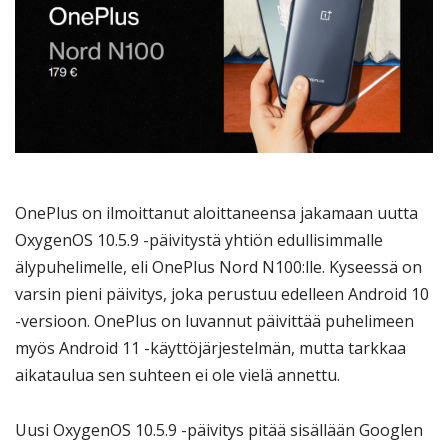
OnePlus on ilmoittanut aloittaneensa jakamaan uutta
OxygenOS 10.5.9 -päivitystä yhtiön edullisimmalle
älypuhelimelle, eli OnePlus Nord N100:lle. Kyseessä on
varsin pieni päivitys, joka perustuu edelleen Android 10
-versioon. OnePlus on luvannut päivittää puhelimeen
myös Android 11 -käyttöjärjestelmän, mutta tarkkaa
aikataulua sen suhteen ei ole vielä annettu.
Uusi OxygenOS 10.5.9 -päivitys pitää sisällään Googlen