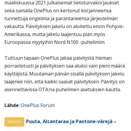
maaliskuussa 2021 julkaisemat tietoturvakorjaukset
sekä samalla OnePlus on kertonut korjanneensa
tunnettuja ongelmia ja parantaneensa järjestelmän
vakautta. Päivityksen jakelu on aloitettu ensin Pohjois-
Amerikassa, mutta jakelu laajentuu pian myös
Euroopassa myytyihin Nord N100 -puhelimiin.
Tuttuun tapaan OnePlus jakaa päivitystä hieman
porrastetusti ja päivityksen saa aluksi vain pieni määrä
käyttäjistä. Muutaman päivän sisällä päivityksen jakelu
laajenee niin, että kaikki saavat päivityksen. Päivitys on
asennettavissa OTA:na puhelimen asetuksien kautta.
Lähde
:
OnePlus Forum
Puuta, Alcantaraa ja Pantone-värejä –
MAINOS