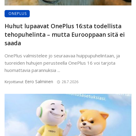
ONEPLUS
Huhut lupaavat OnePlus 16:sta todellista
tehopuhelinta – mutta Eurooppaan sitä ei
saada
OnePlus valmistelee jo seuraavaa huippupuhelintaan, ja
tuoreiden huhujen perusteella OnePlus 16 voi tarjota
huomattavia parannuksia ...
Eero Salminen
Kirjoittanut
28.7.2026