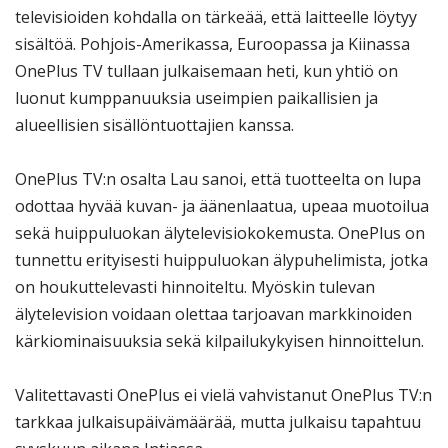
televisioiden kohdalla on tärkeää, että laitteelle löytyy
sisältöä. Pohjois-Amerikassa, Euroopassa ja Kiinassa
OnePlus TV tullaan julkaisemaan heti, kun yhtiö on
luonut kumppanuuksia useimpien paikallisien ja
alueellisien sisällöntuottajien kanssa.
OnePlus TV:n osalta Lau sanoi, että tuotteelta on lupa
odottaa hyvää kuvan- ja äänenlaatua, upeaa muotoilua
sekä huippuluokan älytelevisiokokemusta. OnePlus on
tunnettu erityisesti huippuluokan älypuhelimista, jotka
on houkuttelevasti hinnoiteltu. Myöskin tulevan
älytelevision voidaan olettaa tarjoavan markkinoiden
kärkiominaisuuksia sekä kilpailukykyisen hinnoittelun.
Valitettavasti OnePlus ei vielä vahvistanut OnePlus TV:n
tarkkaa julkaisupäivämäärää, mutta julkaisu tapahtuu