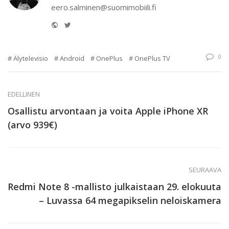
eero.salminen@suomimobiili.fi
Website
Twitter
0
Älytelevisio
Android
OnePlus
OnePlus TV
EDELLINEN
Osallistu arvontaan ja voita Apple iPhone XR
(arvo 939€)
SEURAAVA
Redmi Note 8 -mallisto julkaistaan 29. elokuuta
– Luvassa 64 megapikselin neloiskamera