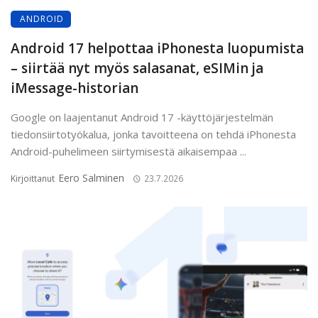
ANDROID
Android 17 helpottaa iPhonesta luopumista
– siirtää nyt myös salasanat, eSIMin ja
iMessage-historian
Google on laajentanut Android 17 -käyttöjärjestelmän
tiedonsiirtotyökalua, jonka tavoitteena on tehdä iPhonesta
Android-puhelimeen siirtymisestä aikaisempaa ...
Eero Salminen
Kirjoittanut
23.7.2026