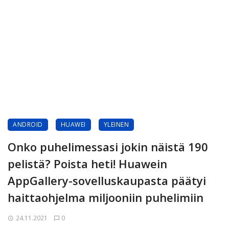
ANDROID
HUAWEI
YLEINEN
Onko puhelimessasi jokin näistä 190
pelistä? Poista heti! Huawein
AppGallery-sovelluskaupasta päätyi
haittaohjelma miljooniin puhelimiin
24.11.2021
0