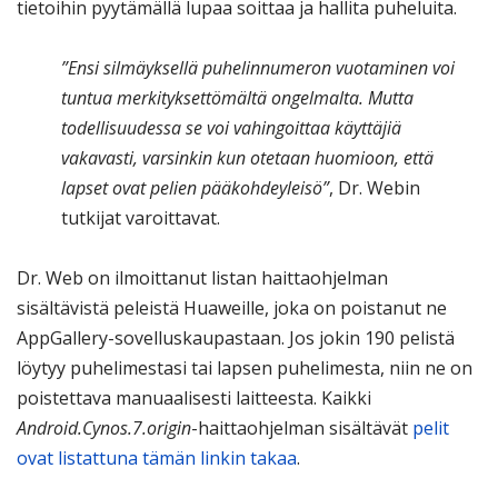
tietoihin pyytämällä lupaa soittaa ja hallita puheluita.
”Ensi silmäyksellä puhelinnumeron vuotaminen voi
tuntua merkityksettömältä ongelmalta. Mutta
todellisuudessa se voi vahingoittaa käyttäjiä
vakavasti, varsinkin kun otetaan huomioon, että
lapset ovat pelien pääkohdeyleisö”
, Dr. Webin
tutkijat varoittavat.
Dr. Web on ilmoittanut listan haittaohjelman
sisältävistä peleistä Huaweille, joka on poistanut ne
AppGallery-sovelluskaupastaan. Jos jokin 190 pelistä
löytyy puhelimestasi tai lapsen puhelimesta, niin ne on
poistettava manuaalisesti laitteesta. Kaikki
Android.Cynos.7.origin
-haittaohjelman sisältävät
pelit
ovat listattuna tämän linkin takaa
.