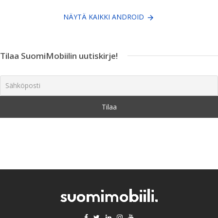
NÄYTÄ KAIKKI ANDROID
Tilaa SuomiMobiilin uutiskirje!