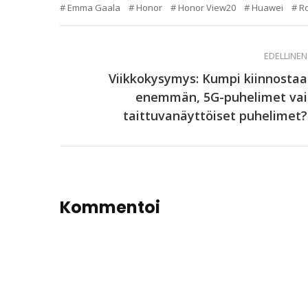
Emma Gaala
Honor
Honor View20
Huawei
R
EDELLINEN
Viikkokysymys: Kumpi kiinnostaa
enemmän, 5G-puhelimet vai
taittuvanäyttöiset puhelimet?
Kommentoi