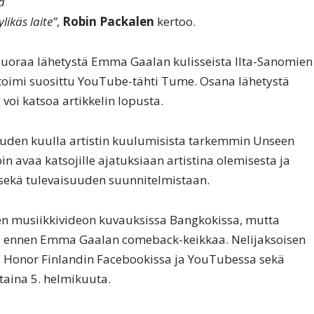
ä
ikäs laite”
,
Robin Packalen
kertoo.
suoraa lähetystä Emma Gaalan kulisseista Ilta-Sanomien
 toimi suosittu YouTube-tähti Tume. Osana lähetystä
voi katsoa artikkelin lopusta.
uuden kuulla artistin kuulumisista tarkemmin Unseen
 avaa katsojille ajatuksiaan artistina olemisesta ja
sekä tulevaisuuden suunnitelmistaan.
en musiikkivideon kuvauksissa Bangkokissa, mutta
i ennen Emma Gaalan comeback-keikkaa. Nelijaksoisen
 Honor Finlandin Facebookissa ja YouTubessa sekä
staina 5. helmikuuta.