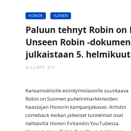
HONOR
YLEINEN
Paluun tehnyt Robin on
Unseen Robin -dokument
julkaistaan 5. helmikuu
3.2.2019
0
Kansainvälisille esiintymislavoille suuntaava
Robin on Suomen puhelinmarkkinoiden
haastajan Honorin kampanjakasvo. Artistin
comeback-keikan jälkeiset tunnelmat ovat
nähtävillä Honori Finlandin YouTubessa.