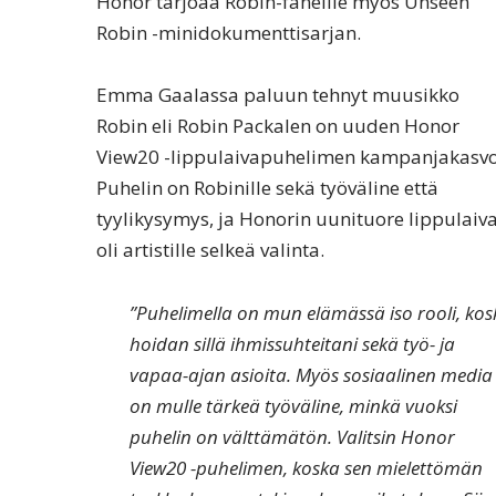
Honor tarjoaa Robin-faneille myös Unseen
Robin -minidokumenttisarjan.
Emma Gaalassa paluun tehnyt muusikko
Robin eli Robin Packalen on uuden Honor
View20 -lippulaivapuhelimen kampanjakasvo
Puhelin on Robinille sekä työväline että
tyylikysymys, ja Honorin uunituore lippulaiv
oli artistille selkeä valinta.
”Puhelimella on mun elämässä iso rooli, kos
hoidan sillä ihmissuhteitani sekä työ- ja
vapaa-ajan asioita. Myös sosiaalinen media
on mulle tärkeä työväline, minkä vuoksi
puhelin on välttämätön. Valitsin Honor
View20 -puhelimen, koska sen mielettömän