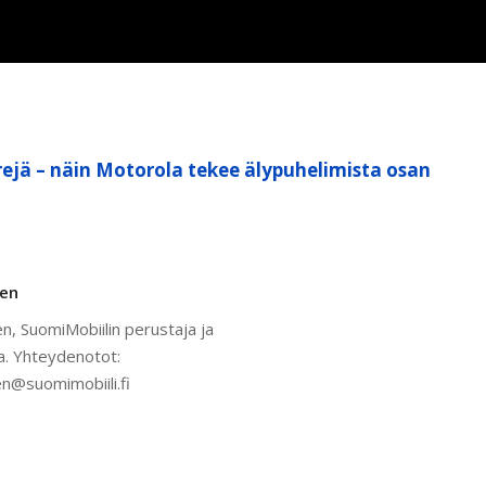
ejä – näin Motorola tekee älypuhelimista osan
nen
n, SuomiMobiilin perustaja ja
a. Yhteydenotot:
n@suomimobiili.fi