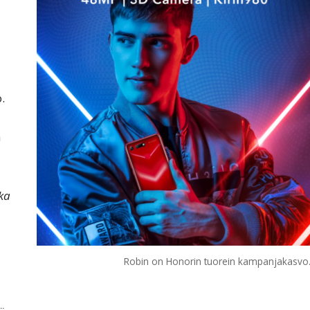
.
a
ka
Robin on Honorin tuorein kampanjakasvo