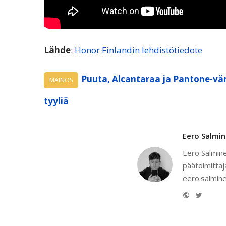
Lähde
:
Honor Finlandin lehdistötiedote
Puuta, Alcantaraa ja Pantone-vär
MAINOS
tyyliä
Eero Salmi
Eero Salmine
päätoimittaj
eero.salmine
Website
Twitter