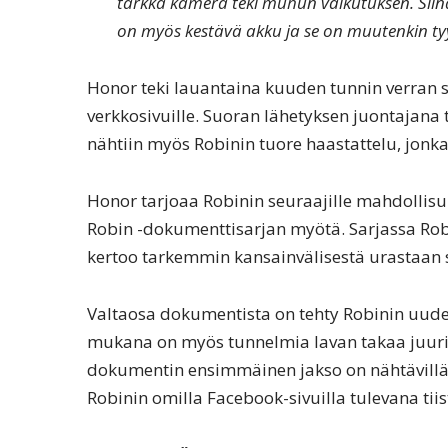
tarkka kamera teki muhun vaikutuksen. Siin
on myös kestävä akku ja se on muutenkin tyyl
Honor teki lauantaina kuuden tunnin verran 
verkkosivuille. Suoran lähetyksen juontajana
nähtiin myös Robinin tuore haastattelu, jonka 
Honor tarjoaa Robinin seuraajille mahdollis
Robin -dokumenttisarjan myötä. Sarjassa Robin
kertoo tarkemmin kansainvälisestä urastaan 
Valtaosa dokumentista on tehty Robinin uud
mukana on myös tunnelmia lavan takaa juur
dokumentin ensimmäinen jakso on nähtävillä
Robinin omilla Facebook-sivuilla tulevana tii