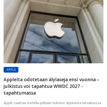
APPLE
Applelta odotetaan älylaseja ensi vuonna –
julkistus voi tapahtua WWDC 2027 -
tapahtumassa
Apple saattaa esitellä pitkään huhutut älylasinsa kesäkuussa