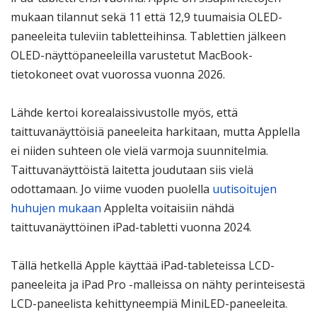
mukaan tilannut sekä 11 että 12,9 tuumaisia OLED-
paneeleita tuleviin tabletteihinsa. Tablettien jälkeen
OLED-näyttöpaneeleilla varustetut MacBook-
tietokoneet ovat vuorossa vuonna 2026.
Lähde kertoi korealaissivustolle myös, että
taittuvanäyttöisiä paneeleita harkitaan, mutta Applella
ei niiden suhteen ole vielä varmoja suunnitelmia.
Taittuvanäyttöistä laitetta joudutaan siis vielä
odottamaan. Jo viime vuoden puolella
uutisoitujen
huhujen mukaan
Applelta voitaisiin nähdä
taittuvanäyttöinen iPad-tabletti vuonna 2024.
Tällä hetkellä Apple käyttää iPad-tableteissa LCD-
paneeleita ja iPad Pro -malleissa on nähty perinteisestä
LCD-paneelista kehittyneempiä MiniLED-paneeleita.