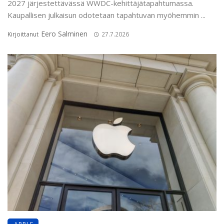
2027 järjestettävässä WWDC-kehittäjätapahtumassa.
Kaupallisen julkaisun odotetaan tapahtuvan myöhemmin ...
Eero Salminen
Kirjoittanut
27.7.2026