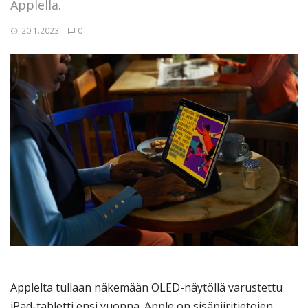
Applella.
20.1.2023
0
Applelta tullaan näkemään OLED-näytöllä varustettu
iPad-tabletti ensi vuonna. Apple on sisäpiiritietojen