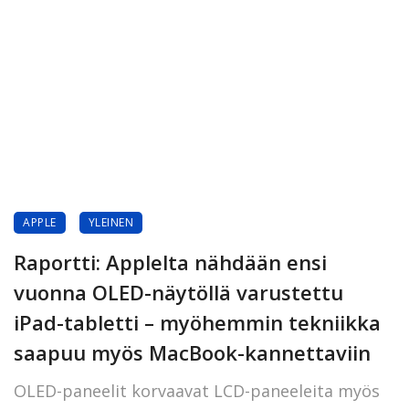
APPLE
YLEINEN
Raportti: Applelta nähdään ensi
vuonna OLED-näytöllä varustettu
iPad-tabletti – myöhemmin tekniikka
saapuu myös MacBook-kannettaviin
OLED-paneelit korvaavat LCD-paneeleita myös