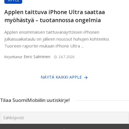
APPLE
Applen taittuva iPhone Ultra saattaa
myöhästyä – tuotannossa ongelmia
Applen ensimmäisen taittuvanäyttöisen iPhonen
julkaisuaikataulu on jälleen noussut huhujen kohteeksi.
Tuoreen raportin mukaan iPhone Ultra ...
Eero Salminen
Kirjoittanut
24.7.2026
NÄYTÄ KAIKKI APPLE
Tilaa SuomiMobiilin uutiskirje!