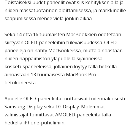
Toistaiseksi uudet paneelit ovat siis kehityksen alla ja
niiden massatuotannon aloittamisessa, ja markkinoille
saapumisessa menee vielä jonkin aikaa.
Sekä 14 että 16 tuumaisten MacBookkien odotetaan
siirtyvän OLED-paneeleihin tulevaisuudessa. OLED-
paneeleja on nähty MacBookeissa, mutta ainoastaan
niiden näppäimistön yläpuolella sijainneissa
kosketuspaneeleissa, jollainen löytyy tällä hetkellä
ainoastaan 13 tuumaisesta MacBook Pro -
tietokoneesta.
Applelle OLED-paneeleita tuottaisivat todennäköisesti
Samsung Display sekä LG Display. Molemmat
valmistajat toimittavat AMOLED-paneeleita tällä
hetkellä iPhone-puhelimiin.