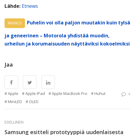
Lähde:
Etnews
Puhelin voi olla paljon muutakin kuin tylsä
MAINOS
ja geneerinen – Motorola yhdistää muodin,
urheilun ja korumaisuuden näyttäviksi kokoelmiksi
Jaa
Apple
Apple IPad
Apple MacBook Pro
Huhut
0
MiniLED
OLED
EDELLINEN
Samsung esitteli prototyyppiä uudenlaisesta