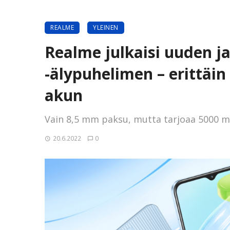
REALME
YLEINEN
Realme julkaisi uuden j
-älypuhelimen – erittäin
akun
Vain 8,5 mm paksu, mutta tarjoaa 5000 m
20.6.2022
0