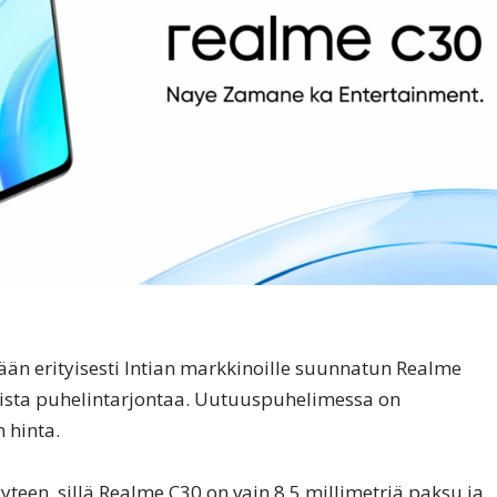
än erityisesti Intian markkinoille suunnatun Realme
lista puhelintarjontaa. Uutuuspuhelimessa on
 hinta.
yteen, sillä Realme C30 on vain 8,5 millimetriä paksu ja