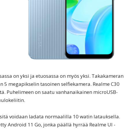
osassa on yksi ja etuosassa on myös yksi. Takakameran
on 5 megapikselin tasoinen selfiekamera. Realme C30
yttä. Puhelimeen on saatu vanhanaikainen microUSB-
ulokeliitin.
itä voidaan ladata normaalilla 10 watin latauksella.
ty Android 11 Go, jonka päällä hyrrää Realme UI -