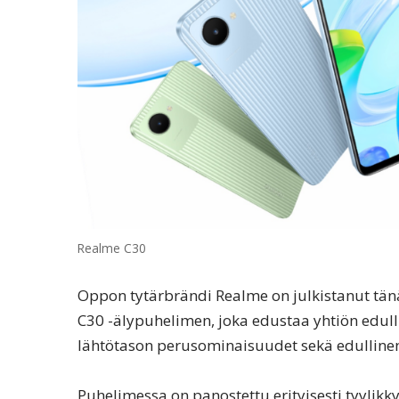
Realme C30
Oppon tytärbrändi Realme on julkistanut tänä
C30 -älypuhelimen, joka edustaa yhtiön edul
lähtötason perusominaisuudet sekä edullinen
Puhelimessa on panostettu erityisesti tyylikky