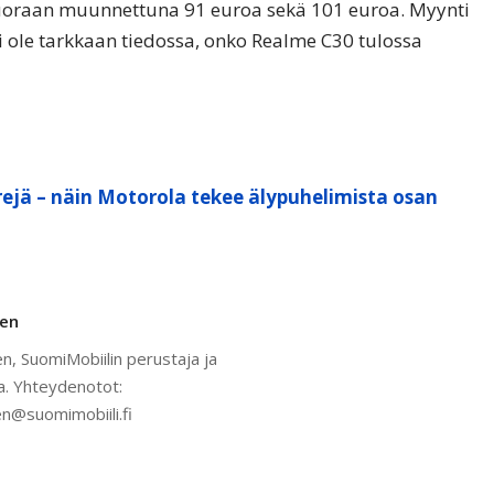
suoraan muunnettuna 91 euroa sekä 101 euroa. Myynti
 ei ole tarkkaan tiedossa, onko Realme C30 tulossa
ejä – näin Motorola tekee älypuhelimista osan
nen
n, SuomiMobiilin perustaja ja
a. Yhteydenotot:
n@suomimobiili.fi