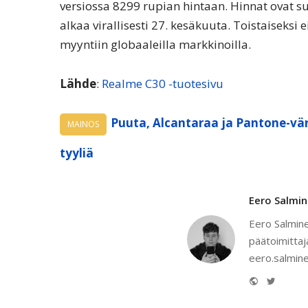
versiossa 8299 rupian hintaan. Hinnat ovat 
alkaa virallisesti 27. kesäkuuta. Toistaiseksi
myyntiin globaaleilla markkinoilla.
Lähde
:
Realme C30 -tuotesivu
Puuta, Alcantaraa ja Pantone-vär
MAINOS
tyyliä
Eero Salmi
Eero Salmine
päätoimittaj
eero.salmine
Website
Twitter