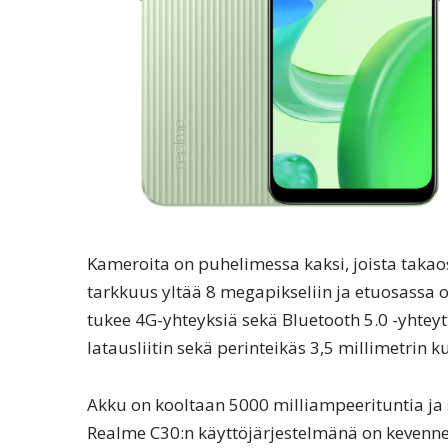
Kameroita on puhelimessa kaksi, joista taka
tarkkuus yltää 8 megapikseliin ja etuosassa 
tukee 4G-yhteyksiä sekä Bluetooth 5.0 -yhte
latausliitin sekä perinteikäs 3,5 millimetrin ku
Akku on kooltaan 5000 milliampeerituntia ja s
Realme C30:n käyttöjärjestelmänä on kevennet