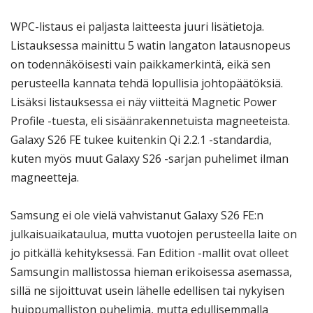
WPC-listaus ei paljasta laitteesta juuri lisätietoja.
Listauksessa mainittu 5 watin langaton latausnopeus
on todennäköisesti vain paikkamerkintä, eikä sen
perusteella kannata tehdä lopullisia johtopäätöksiä.
Lisäksi listauksessa ei näy viitteitä Magnetic Power
Profile -tuesta, eli sisäänrakennetuista magneeteista.
Galaxy S26 FE tukee kuitenkin Qi 2.2.1 -standardia,
kuten myös muut Galaxy S26 -sarjan puhelimet ilman
magneetteja.
Samsung ei ole vielä vahvistanut Galaxy S26 FE:n
julkaisuaikataulua, mutta vuotojen perusteella laite on
jo pitkällä kehityksessä. Fan Edition -mallit ovat olleet
Samsungin mallistossa hieman erikoisessa asemassa,
sillä ne sijoittuvat usein lähelle edellisen tai nykyisen
huippumalliston puhelimia, mutta edullisemmalla