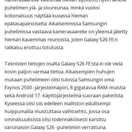
puhelimen ylä- ja sivureunaa, minkä vuoksi
kokonaisuus näyttää kuvassa hieman
epätasapainoiselta. Aikaisemmissa Samsungin
puhelimissa vastaava kamerasaareke on yleensä jätetty
hieman kauemmas reunoista, joten Galaxy S26 FE:n
ratkaisu erottuu totutusta.
Teknisten tietojen osalta Galaxy S26 FE:stä ei ole vielä
kovin paljon varmaa tietoa. Aikaisempien huhujen
mukaan puhelimeen olisi tulossa Samsungin oma
Exynos 2500 -järjestelmäpiiri, 8 gigatavua RAM-muistia
sekä Android 17 -käyttöjärjestelmä suoraan paketista.
Kyseessä olisi siis edelleen malliston edullisempi
huippumallia muistuttava vaihtoehto, jossa osa
ominaisuuksista olisi todennäköisesti karsittu
varsinaisiin Galaxy S26 -puhelimiin verrattuna.