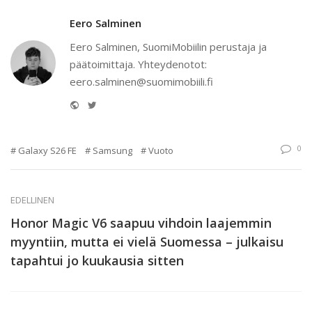
Eero Salminen
Eero Salminen, SuomiMobiilin perustaja ja
päätoimittaja. Yhteydenotot:
eero.salminen@suomimobiili.fi
Website
Twitter
0
Galaxy S26 FE
Samsung
Vuoto
EDELLINEN
Honor Magic V6 saapuu vihdoin laajemmin
myyntiin, mutta ei vielä Suomessa – julkaisu
tapahtui jo kuukausia sitten