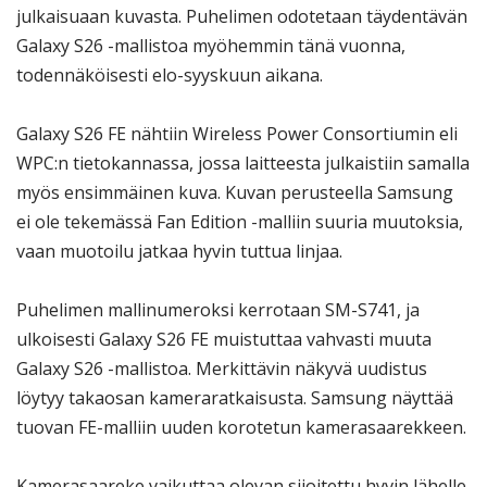
julkaisuaan kuvasta. Puhelimen odotetaan täydentävän
Galaxy S26 -mallistoa myöhemmin tänä vuonna,
todennäköisesti elo-syyskuun aikana.
Galaxy S26 FE nähtiin Wireless Power Consortiumin eli
WPC:n tietokannassa, jossa laitteesta julkaistiin samalla
myös ensimmäinen kuva. Kuvan perusteella Samsung
ei ole tekemässä Fan Edition -malliin suuria muutoksia,
vaan muotoilu jatkaa hyvin tuttua linjaa.
Puhelimen mallinumeroksi kerrotaan SM-S741, ja
ulkoisesti Galaxy S26 FE muistuttaa vahvasti muuta
Galaxy S26 -mallistoa. Merkittävin näkyvä uudistus
löytyy takaosan kameraratkaisusta. Samsung näyttää
tuovan FE-malliin uuden korotetun kamerasaarekkeen.
Kamerasaareke vaikuttaa olevan sijoitettu hyvin lähelle