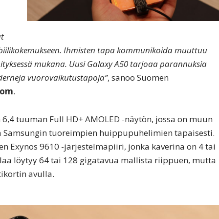
at
biilikokemukseen. Ihmisten tapa kommunikoida muuttuu
ehityksessä mukana. Uusi Galaxy A50 tarjoaa parannuksia
oderneja vuorovaikutustapoja”
, sanoo Suomen
lom
.
 6,4 tuuman Full HD+ AMOLED -näytön, jossa on muun
ja Samsungin tuoreimpien huippupuhelimien tapaisesti.
Exynos 9610 -järjestelmäpiiri, jonka kaverina on 4 tai
laa löytyy 64 tai 128 gigatavua mallista riippuen, mutta
ikortin avulla.