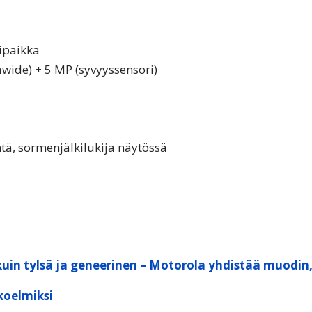
tipaikka
awide) + 5 MP (syvyyssensori)
tä, sormenjälkilukija näytössä
kuin tylsä ja geneerinen – Motorola yhdistää muodin
koelmiksi