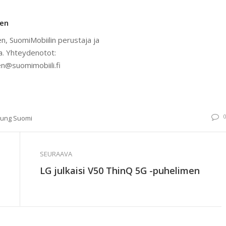
nen
n, SuomiMobiilin perustaja ja
a. Yhteydenotot:
n@suomimobiili.fi
ung Suomi
SEURAAVA
LG julkaisi V50 ThinQ 5G -puhelimen