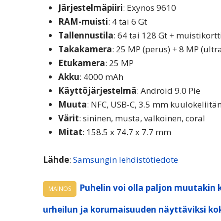
Järjestelmäpiiri
: Exynos 9610
RAM-muisti
: 4 tai 6 Gt
Tallennustila
: 64 tai 128 Gt + muistikort
Takakamera
: 25 MP (perus) + 8 MP (ultr
Etukamera
: 25 MP
Akku
: 4000 mAh
Käyttöjärjestelmä
: Android 9.0 Pie
Muuta
: NFC, USB-C, 3.5 mm kuulokeliitän
Värit
: sininen, musta, valkoinen, coral
Mitat
: 158.5 x 74.7 x 7.7 mm
Lähde
:
Samsungin lehdistötiedote
Puhelin voi olla paljon muutakin 
MAINOS
urheilun ja korumaisuuden näyttäviksi ko