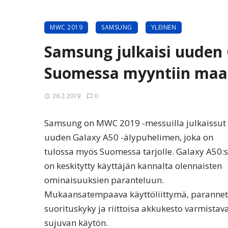
MWC 2019
SAMSUNG
YLEINEN
Samsung julkaisi uuden 
Suomessa myyntiin maal
26.2.2019
0
Samsung on MWC 2019 -messuilla julkaissut
uuden Galaxy A50 -älypuhelimen, joka on
tulossa myös Suomessa tarjolle. Galaxy A50:
on keskitytty käyttäjän kannalta olennaisten
ominaisuuksien paranteluun.
Mukaansatempaava käyttöliittymä, parannet
suorituskyky ja riittoisa akkukesto varmistav
sujuvan käytön.