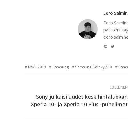
Eero Salmi
Eero Salmine
päätoimittaj
eero.salmine
Website
Twitter
MWC 2019
Samsung
Samsung Galaxy A50
Sams
EDELLINEN
Sony julkaisi uudet keskihintaluokan
Xperia 10- ja Xperia 10 Plus -puhelimet