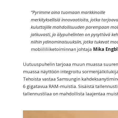
”Pyrimme aina tuomaan markkinoille
merkityksellisiä innovaatioita, jotka tarjoav
kuluttajille mahdollisuuden parempaan mo
jatkuvasti, ja älypuhelinten on pysyttävä k
niihin ydinominaisuuksiin, jotka tukevat m
mobiililiiketoiminnan johtaja
Mika Engb
Uutuuspuhelin tarjoaa muun muassa suuren
muassa näyttöön integroitu sormenjälkiluki
Tehoista vastaa Samsungin kahdeksanytiminen 
6 gigatavua RAM-muistia. Sisäistä tallennusti
tallennustilaa on mahdollista laajentaa muist