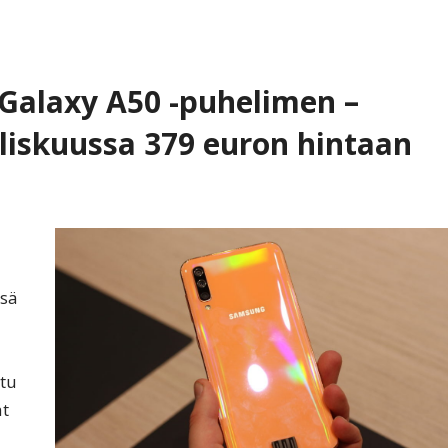
Galaxy A50 -puhelimen –
iskuussa 379 euron hintaan
ssä
tu
at