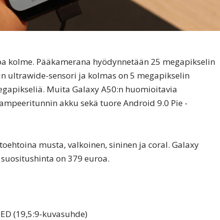
opa kolme. Pääkamerana hyödynnetään 25 megapikselin
in ultrawide-sensori ja kolmas on 5 megapikselin
gapikseliä. Muita Galaxy A50:n huomioitavia
mpeeritunnin akku sekä tuore Android 9.0 Pie -
oehtoina musta, valkoinen, sininen ja coral. Galaxy
 suositushinta on 379 euroa.
ED (19,5:9-kuvasuhde)