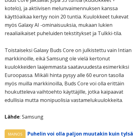
Buds Core jaksavat jopa 35 tuntia (kuulokkeet +
kotelo), ja aktiivisen melunvaimennuksen kanssa
käyttöaikaa kertyy noin 20 tuntia. Kuulokkeet tukevat
myös Galaxy AI -ominaisuuksia, mukaan lukien
reaaliaikaiset puheluiden tekstitykset ja Tulkki-tila.
Toistaiseksi Galaxy Buds Core on julkistettu vain Intian
markkinoille, eikä Samsung ole vielä kertonut
kuulokkeiden laajemmasta saatavuudesta esimerkiksi
Euroopassa. Mikäli hinta pysyy alle 60 euron tasolla
myös muilla markkinoilla, Buds Core voi olla erittäin
houkutteleva vaihtoehto käyttäjille, jotka kaipaavat
edullisia mutta monipuolisia vastamelukuulokkeita.
Lähde
: Samsung
Puhelin voi olla paljon muutakin kuin tylsä
MAINOS