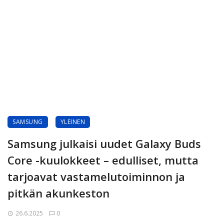
SAMSUNG
YLEINEN
Samsung julkaisi uudet Galaxy Buds
Core -kuulokkeet – edulliset, mutta
tarjoavat vastamelutoiminnon ja
pitkän akunkeston
26.6.2025
0