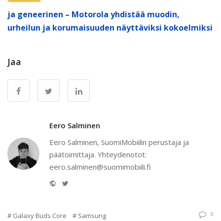
ja geneerinen – Motorola yhdistää muodin,
urheilun ja korumaisuuden näyttäviksi kokoelmiksi
Jaa
Eero Salminen
Eero Salminen, SuomiMobiilin perustaja ja
päätoimittaja. Yhteydenotot:
eero.salminen@suomimobiili.fi
Website
Twitter
0
Galaxy Buds Core
Samsung