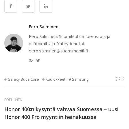
Eero Salminen
Eero Salminen, SuomiMobiilin perustaja ja
päätoimittaja. Yhteydenotot:
eero.salminen@suomimobiili.fi
Website
Twitter
0
Galaxy Buds Core
Kuulokkeet
Samsung
EDELLINEN
Honor 400:n kysyntä vahvaa Suomessa – uusi
Honor 400 Pro myyntiin heinäkuussa