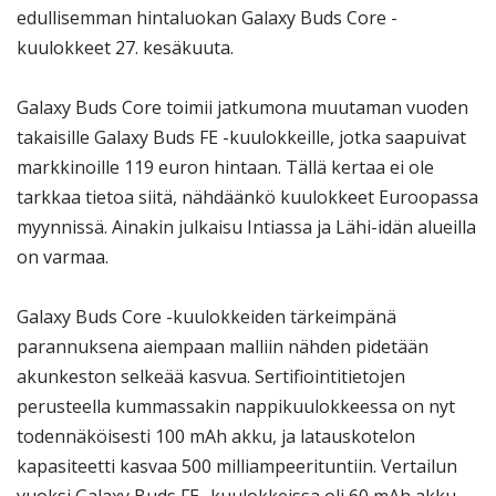
edullisemman hintaluokan Galaxy Buds Core -
kuulokkeet 27. kesäkuuta.
Galaxy Buds Core toimii jatkumona muutaman vuoden
takaisille Galaxy Buds FE -kuulokkeille, jotka saapuivat
markkinoille 119 euron hintaan. Tällä kertaa ei ole
tarkkaa tietoa siitä, nähdäänkö kuulokkeet Euroopassa
myynnissä. Ainakin julkaisu Intiassa ja Lähi-idän alueilla
on varmaa.
Galaxy Buds Core -kuulokkeiden tärkeimpänä
parannuksena aiempaan malliin nähden pidetään
akunkeston selkeää kasvua. Sertifiointitietojen
perusteella kummassakin nappikuulokkeessa on nyt
todennäköisesti 100 mAh akku, ja latauskotelon
kapasiteetti kasvaa 500 milliampeerituntiin. Vertailun
vuoksi Galaxy Buds FE -kuulokkeissa oli 60 mAh akku