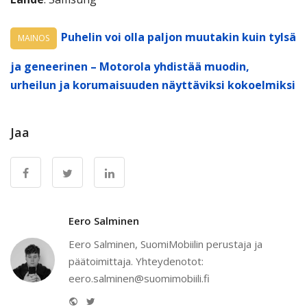
Puhelin voi olla paljon muutakin kuin tylsä
MAINOS
ja geneerinen – Motorola yhdistää muodin,
urheilun ja korumaisuuden näyttäviksi kokoelmiksi
Jaa
Eero Salminen
Eero Salminen, SuomiMobiilin perustaja ja
päätoimittaja. Yhteydenotot:
eero.salminen@suomimobiili.fi
Website
Twitter