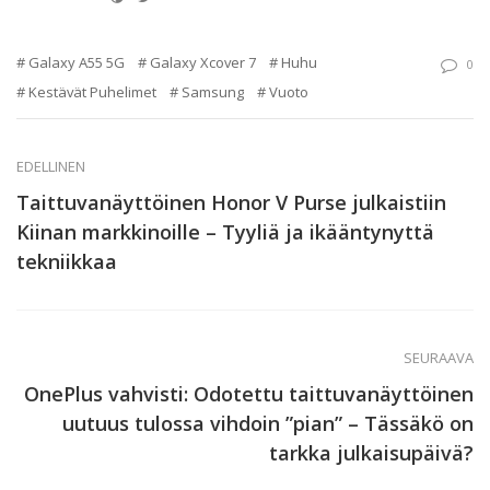
Galaxy A55 5G
Galaxy Xcover 7
Huhu
0
Kestävät Puhelimet
Samsung
Vuoto
EDELLINEN
Taittuvanäyttöinen Honor V Purse julkaistiin
Kiinan markkinoille – Tyyliä ja ikääntynyttä
tekniikkaa
SEURAAVA
OnePlus vahvisti: Odotettu taittuvanäyttöinen
uutuus tulossa vihdoin ”pian” – Tässäkö on
tarkka julkaisupäivä?