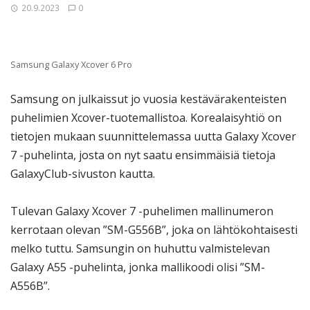
20.9.2023
0
Samsung Galaxy Xcover 6 Pro
Samsung on julkaissut jo vuosia kestävärakenteisten
puhelimien Xcover-tuotemallistoa. Korealaisyhtiö on
tietojen mukaan suunnittelemassa uutta Galaxy Xcover
7 -puhelinta, josta on nyt saatu ensimmäisiä tietoja
GalaxyClub-sivuston kautta.
Tulevan Galaxy Xcover 7 -puhelimen mallinumeron
kerrotaan olevan ”SM-G556B”, joka on lähtökohtaisesti
melko tuttu. Samsungin on huhuttu valmistelevan
Galaxy A55 -puhelinta, jonka mallikoodi olisi ”SM-
A556B”.