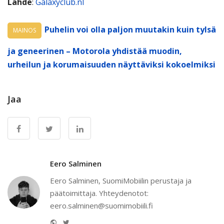
Lähde
:
Galaxyclub.nl
Puhelin voi olla paljon muutakin kuin tylsä
MAINOS
ja geneerinen – Motorola yhdistää muodin,
urheilun ja korumaisuuden näyttäviksi kokoelmiksi
Jaa
Eero Salminen
Eero Salminen, SuomiMobiilin perustaja ja
päätoimittaja. Yhteydenotot:
eero.salminen@suomimobiili.fi
Website
Twitter