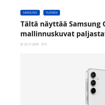
SAMSUNG
YLEINEN
Tältä näyttää Samsung G
mallinnuskuvat paljast
22.11.2023
0