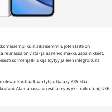
kkomaisempi kuin aikaisemmin, joten laite on
sa reunassa on virta- ja äänenvoimakkuuspainikkeet,
esti sormenjälkilukija löytyy jälleen integroituna
 olevan kauttaaltaan tyhjä. Galaxy A35 5G:n
krofoni. Alareunassa on esillä myös yksi mikrofoni, USB-