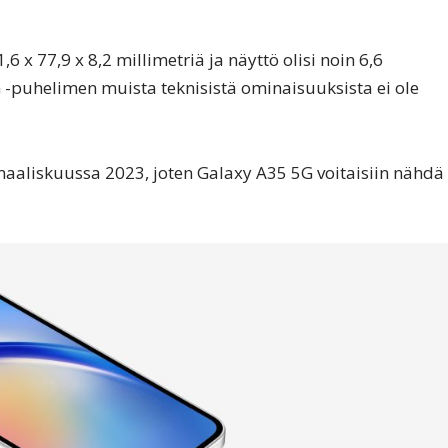
 x 77,9 x 8,2 millimetriä ja näyttö olisi noin 6,6
 -puhelimen muista teknisistä ominaisuuksista ei ole
aaliskuussa 2023, joten Galaxy A35 5G voitaisiin nähdä