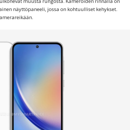
a ulkonevat muusta rungosta. Kameroiden rinnalla on
nen näyttöpaneeli, jossa on kohtuulliset kehykset.
kamerareikään.