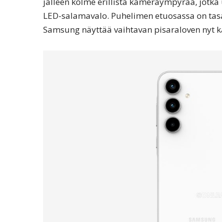
jälleen kolme erillistä kameraympyrää, jotk
LED-salamavalo. Puhelimen etuosassa on tasai
Samsung näyttää vaihtavan pisaraloven nyt 