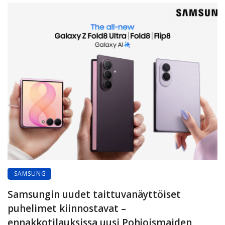
SAMSUNG
Samsungin uudet taittuvanäyttöiset
puhelimet kiinnostavat –
ennakkotilauksissa uusi Pohjoismaiden