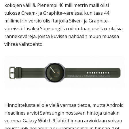
kokojen välillä. Pienempi 40 millimetrin malli olisi
tulossa Cream- ja Graphite-väreissä, kun taas 44
millimetrin versio olisi tarjolla Silver- ja Graphite-
väreissä. Lisäksi Samsungilta odotetaan useita erilaisia
rannekevärejä, joista kuvissa nähdään muun muassa
vihreä vaihtoehto.
Hinnoittelusta ei ole vielä varmaa tietoa, mutta Android
Headlines arvioi Samsungin nostavan hintoja tänäkin
vuonna. Galaxy Watch 9 lähtöhinnan arvioidaan voivan
nousta 399 dollariin ja suuremman mallin hinnan 429