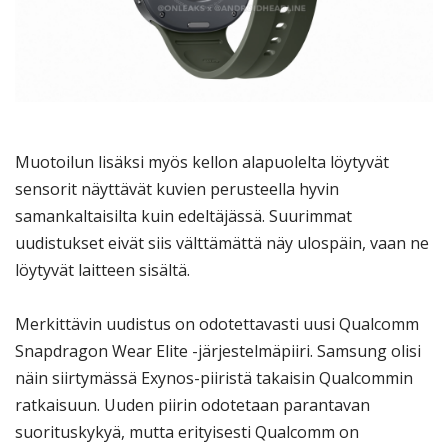
Muotoilun lisäksi myös kellon alapuolelta löytyvät
sensorit näyttävät kuvien perusteella hyvin
samankaltaisilta kuin edeltäjässä. Suurimmat
uudistukset eivät siis välttämättä näy ulospäin, vaan ne
löytyvät laitteen sisältä.
Merkittävin uudistus on odotettavasti uusi Qualcomm
Snapdragon Wear Elite -järjestelmäpiiri. Samsung olisi
näin siirtymässä Exynos-piiristä takaisin Qualcommin
ratkaisuun. Uuden piirin odotetaan parantavan
suorituskykyä, mutta erityisesti Qualcomm on