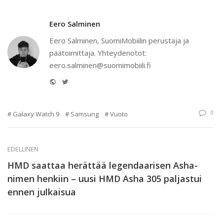
Eero Salminen
Eero Salminen, SuomiMobiilin perustaja ja
päätoimittaja. Yhteydenotot:
eero.salminen@suomimobiili.fi
Website
Twitter
0
Galaxy Watch 9
Samsung
Vuoto
EDELLINEN
HMD saattaa herättää legendaarisen Asha-
nimen henkiin – uusi HMD Asha 305 paljastui
ennen julkaisua