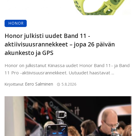
HONOR
Honor julkisti uudet Band 11 -
aktiivisuusrannekkeet – jopa 26 päivän
akunkesto ja GPS
Honor on julkistanut Kiinassa uudet Honor Band 11- ja Band
11 Pro -aktiivisuusrannekkeet. Uutuudet haastavat ...
Eero Salminen
Kirjoittanut
5.8.2026