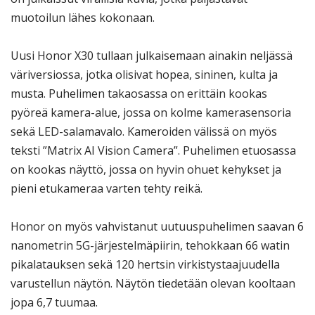
muotoilun lähes kokonaan.
Uusi Honor X30 tullaan julkaisemaan ainakin neljässä
väriversiossa, jotka olisivat hopea, sininen, kulta ja
musta. Puhelimen takaosassa on erittäin kookas
pyöreä kamera-alue, jossa on kolme kamerasensoria
sekä LED-salamavalo. Kameroiden välissä on myös
teksti ”Matrix AI Vision Camera”. Puhelimen etuosassa
on kookas näyttö, jossa on hyvin ohuet kehykset ja
pieni etukameraa varten tehty reikä.
Honor on myös vahvistanut uutuuspuhelimen saavan 6
nanometrin 5G-järjestelmäpiirin, tehokkaan 66 watin
pikalatauksen sekä 120 hertsin virkistystaajuudella
varustellun näytön. Näytön tiedetään olevan kooltaan
jopa 6,7 tuumaa.