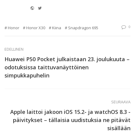
Website
Twitter
0
Honor
Honor X30
Kiina
Snapdragon 695
EDELLINEN
Huawei P50 Pocket julkaistaan 23. joulukuuta –
odotuksissa taittuvanäyttöinen
simpukkapuhelin
SEURAAVA
Apple laittoi jakoon iOS 15.2- ja watchOS 8.3 -
päivitykset – tällaisia uudistuksia ne pitävät
sisällään