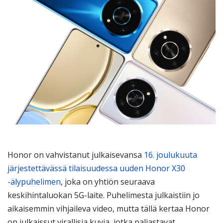
Honor on vahvistanut julkaisevansa
16. joulukuuta
järjestettävässä tilaisuudessa uuden Honor X30
-älypuhelimen
, joka on yhtiön seuraava
keskihintaluokan 5G-laite. Puhelimesta julkaistiin jo
aikaisemmin vihjaileva video, mutta tällä kertaa Honor
on julkaissut virallisia kuvia, jotka paljastavat