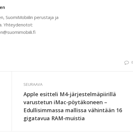
nen
n, SuomiMobiilin perustaja ja
a. Yhteydenotot:
n@suomimobiili.fi
SEURAAVA
Apple esitteli M4-järjestelmäpiirillä
varustetun iMac-pöytäkoneen –
Edullisimmassa mallissa vähintään 16
gigatavua RAM-muistia