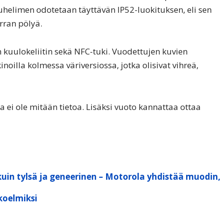
uhelimen odotetaan täyttävän IP52-luokituksen, eli sen
erran pölyä.
 kuulokeliitin sekä NFC-tuki. Vuodettujen kuvien
oilla kolmessa väriversiossa, jotka olisivat vihreä,
a ei ole mitään tietoa. Lisäksi vuoto kannattaa ottaa
kuin tylsä ja geneerinen – Motorola yhdistää muodin
koelmiksi