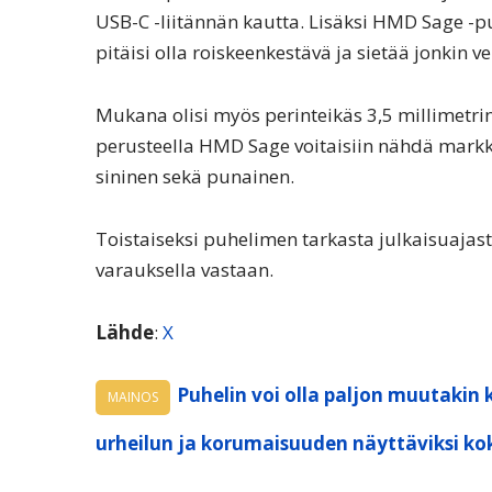
USB-C -liitännän kautta. Lisäksi HMD Sage -p
pitäisi olla roiskeenkestävä ja sietää jonkin v
Mukana olisi myös perinteikäs 3,5 millimetrin
perusteella HMD Sage voitaisiin nähdä markkin
sininen sekä punainen.
Toistaiseksi puhelimen tarkasta julkaisuajast
varauksella vastaan.
Lähde
:
X
Puhelin voi olla paljon muutakin 
MAINOS
urheilun ja korumaisuuden näyttäviksi ko