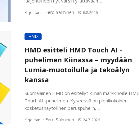
laajentuneen nyt varsin yllättävään ...
Eero Salminen
Kirjoittanut
6.8.2026
HMD
HMD esitteli HMD Touch AI -
puhelimen Kiinassa – myydään
Lumia-muotoilulla ja tekoälyn
kanssa
Suomalainen HMD on esitellyt Kiinan markkinoille HM
Touch AI -puhelimen. Kyseessä on pienikokoinen
kosketusnäytöllinen peruspuhelin, ...
Eero Salminen
Kirjoittanut
24.7.2026