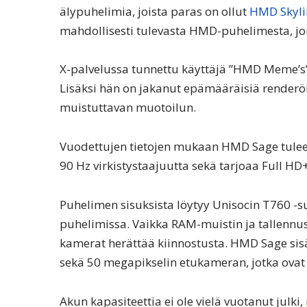
älypuhelimia, joista paras on ollut
HMD Skyli
mahdollisesti tulevasta HMD-puhelimesta, jo
X-palvelussa tunnettu käyttäjä ”HMD Meme’s” 
Lisäksi hän on jakanut epämääräisiä renderöin
muistuttavan muotoilun.
Vuodettujen tietojen mukaan HMD Sage tulee
90 Hz virkistystaajuutta sekä tarjoaa Full HD
Puhelimen sisuksista löytyy Unisocin T760 -s
puhelimissa. Vaikka RAM-muistin ja tallennustil
kamerat herättää kiinnostusta. HMD Sage s
sekä 50 megapikselin etukameran, jotka ovat
Akun kapasiteettia ei ole vielä vuotanut julk