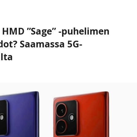
 HMD ”Sage” -puhelimen
edot? Saamassa 5G-
lta