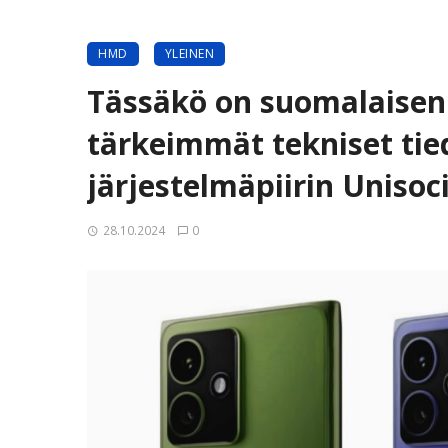
HMD
YLEINEN
Tässäkö on suomalaisen
tärkeimmät tekniset ti
järjestelmäpiirin Unisoci
28.10.2024
0