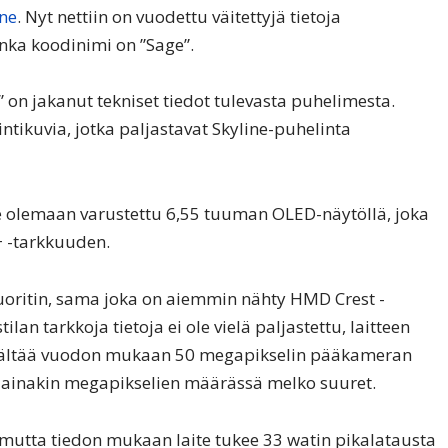
ne
. Nyt nettiin on vuodettu väitettyjä tietoja
nka koodinimi on ”Sage”.
on jakanut tekniset tiedot tulevasta puhelimesta.
tikuvia, jotka paljastavat Skyline-puhelinta
 olemaan varustettu 6,55 tuuman OLED-näytöllä, joka
+ -tarkkuuden.
uoritin, sama joka on aiemmin nähty HMD Crest -
an tarkkoja tietoja ei ole vielä paljastettu, laitteen
isältää vuodon mukaan 50 megapikselin pääkameran
 ainakin megapikselien määrässä melko suuret.
i, mutta tiedon mukaan laite tukee 33 watin pikalatausta