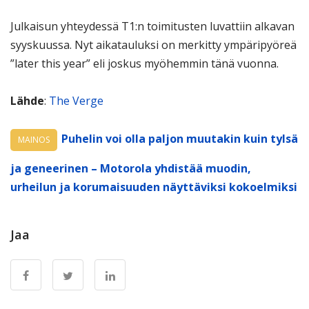
Julkaisun yhteydessä T1:n toimitusten luvattiin alkavan
syyskuussa. Nyt aikatauluksi on merkitty ympäripyöreä
”later this year” eli joskus myöhemmin tänä vuonna.
Lähde
:
The Verge
Puhelin voi olla paljon muutakin kuin tylsä
MAINOS
ja geneerinen – Motorola yhdistää muodin,
urheilun ja korumaisuuden näyttäviksi kokoelmiksi
Jaa