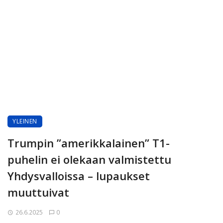
YLEINEN
Trumpin ”amerikkalainen” T1-
puhelin ei olekaan valmistettu
Yhdysvalloissa – lupaukset
muuttuivat
26.6.2025
0