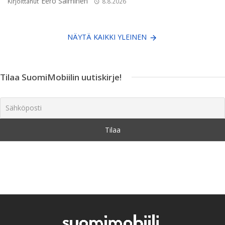
Eero Salminen
Kirjoittanut
8.8.2026
NÄYTÄ KAIKKI YLEINEN
Tilaa SuomiMobiilin uutiskirje!