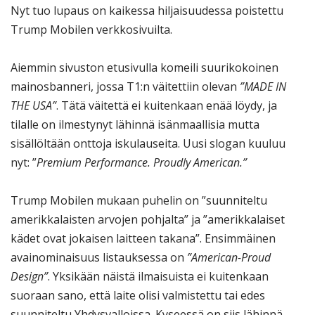
Nyt tuo lupaus on kaikessa hiljaisuudessa poistettu
Trump Mobilen verkkosivuilta.
Aiemmin sivuston etusivulla komeili suurikokoinen
mainosbanneri, jossa T1:n väitettiin olevan
”MADE IN
THE USA”
. Tätä väitettä ei kuitenkaan enää löydy, ja
tilalle on ilmestynyt lähinnä isänmaallisia mutta
sisällöltään onttoja iskulauseita. Uusi slogan kuuluu
nyt: ”
Premium Performance. Proudly American.”
Trump Mobilen mukaan puhelin on ”suunniteltu
amerikkalaisten arvojen pohjalta” ja ”amerikkalaiset
kädet ovat jokaisen laitteen takana”. Ensimmäinen
avainominaisuus listauksessa on
”American-Proud
Design”
. Yksikään näistä ilmaisuista ei kuitenkaan
suoraan sano, että laite olisi valmistettu tai edes
suunniteltu Yhdysvalloissa. Kyseessä on siis lähinnä