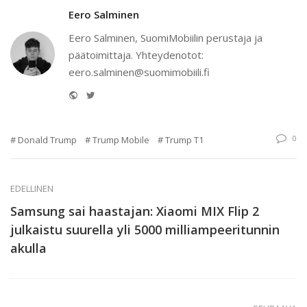
Eero Salminen
Eero Salminen, SuomiMobiilin perustaja ja
päätoimittaja. Yhteydenotot:
eero.salminen@suomimobiili.fi
Website
Twitter
0
Donald Trump
Trump Mobile
Trump T1
EDELLINEN
Samsung sai haastajan: Xiaomi MIX Flip 2
julkaistu suurella yli 5000 milliampeeritunnin
akulla