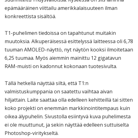
epämääräinen viittailu amerikkalaisuuteen ilman
konkreettista sisältöä.
T1-puhelimen tiedoissa on tapahtunut muitakin
muutoksia. Alkuperäisessä esittelyssä laitteessa oli 6,78
tuuman AMOLED-näyttö, nyt näytön kooksi ilmoitetaan
6,25 tuumaa. Myös aiemmin mainittu 12 gigatavun
RAM-muisti on kadonnut kokonaan tuotesivulta.
Tällä hetkellä näyttää siltä, että T1:n
valmistuskumppania on saatettu vaihtaa aivan
hiljattain. Laite saattaa olla edelleen kehitteillä tai sitten
koko projekti on enemmän markkinointitempaus kuin
oikea älypuhelin. Sivustolla esiintyvä kuva puhelimesta
ei ole muuttunut, ja sekin näyttää edelleen suttuiselta
Photoshop-viritykseltä.