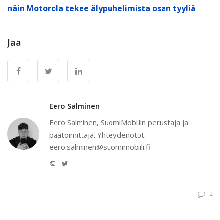
näin Motorola tekee älypuhelimista osan tyyliä
Jaa
Eero Salminen
Eero Salminen, SuomiMobiilin perustaja ja
päätoimittaja. Yhteydenotot:
eero.salminen@suomimobiili.fi
Website
Twitter
2