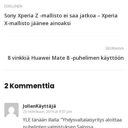
EDELLINEN
Sony Xperia Z -mallisto ei saa jatkoa – Xperia
X-mallisto jäänee ainoaksi
SEURAAVA
8 vinkkiä Huawei Mate 8 -puhelimen käyttöön
2 Kommenttia
JollanKäyttäjä
25 helmikuun, 2016 at 9:37 pm
YLE tänään illalla: ”Yhdysvaltalaisyritys aloittaa
puhelinten valmistuksen Salossa