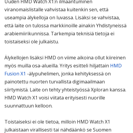
Uuden HMD Watch X1:n ilmaantuminen
viranomaislistalle vahvistaa kuitenkin sen, että
useampia älykelloja on luvassa. Lisäksi se vahvistaa,
että laite on tulossa markkinoille ainakin Yhdistyneissä
arabiemiirikunnissa. Tarkempia teknisiä tietoja ei
toistaiseksi ole julkaistu.
Älykellojen lisäksi HMD on viime aikoina ollut kiireinen
myös muilla osa-alueilla. Yritys esitteli hiljattain
HMD
Fusion X1
-älypuhelimen, jonka kehityksessä on
painotettu nuorten turvallista digimaailmaan
siirtymistä. Laite on tehty yhteistyössä Xploran kanssa.
HMD Watch X1 voisi viitata erityisesti nuorille
suunnattuun kelloon.
Toistaiseksi ei ole tietoa, milloin HMD Watch X1
julkaistaan virallisesti tai nähdäänkö se Suomen