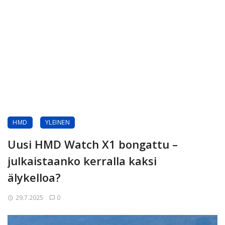
HMD
YLEINEN
Uusi HMD Watch X1 bongattu –
julkaistaanko kerralla kaksi
älykelloa?
29.7.2025
0