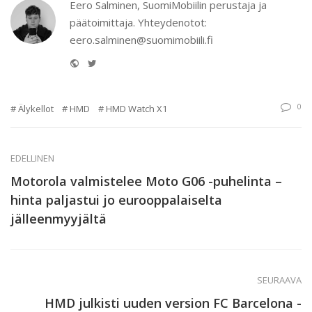
Eero Salminen, SuomiMobiilin perustaja ja
päätoimittaja. Yhteydenotot:
eero.salminen@suomimobiili.fi
Website
Twitter
0
Älykellot
HMD
HMD Watch X1
EDELLINEN
Motorola valmistelee Moto G06 -puhelinta –
hinta paljastui jo eurooppalaiselta
jälleenmyyjältä
SEURAAVA
HMD julkisti uuden version FC Barcelona -