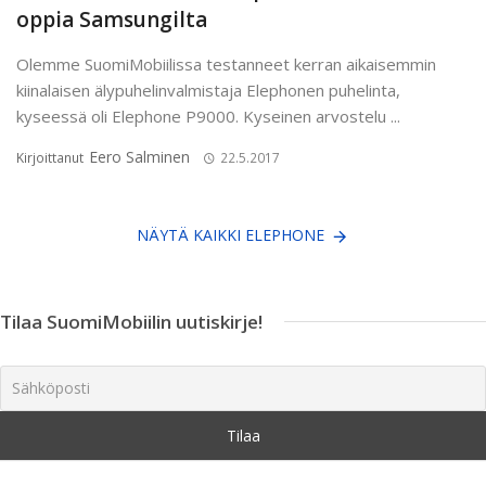
oppia Samsungilta
Olemme SuomiMobiilissa testanneet kerran aikaisemmin
kiinalaisen älypuhelinvalmistaja Elephonen puhelinta,
kyseessä oli Elephone P9000. Kyseinen arvostelu ...
Eero Salminen
Kirjoittanut
22.5.2017
NÄYTÄ KAIKKI ELEPHONE
Tilaa SuomiMobiilin uutiskirje!