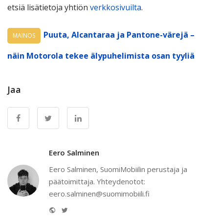
etsiä lisätietoja yhtiön
verkkosivuilta
.
Puuta, Alcantaraa ja Pantone-värejä –
MAINOS
näin Motorola tekee älypuhelimista osan tyyliä
Jaa
Eero Salminen
Eero Salminen, SuomiMobiilin perustaja ja
päätoimittaja. Yhteydenotot:
eero.salminen@suomimobiili.fi
Website
Twitter