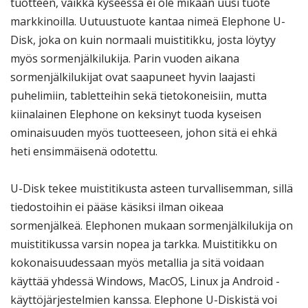
tuotteen, vaikka kyseessä ei ole mikään uusi tuote
markkinoilla. Uutuustuote kantaa nimeä Elephone U-
Disk, joka on kuin normaali muistitikku, josta löytyy
myös sormenjälkilukija. Parin vuoden aikana
sormenjälkilukijat ovat saapuneet hyvin laajasti
puhelimiin, tabletteihin sekä tietokoneisiin, mutta
kiinalainen Elephone on keksinyt tuoda kyseisen
ominaisuuden myös tuotteeseen, johon sitä ei ehkä
heti ensimmäisenä odotettu.
U-Disk tekee muistitikusta asteen turvallisemman, sillä
tiedostoihin ei pääse käsiksi ilman oikeaa
sormenjälkeä. Elephonen mukaan sormenjälkilukija on
muistitikussa varsin nopea ja tarkka. Muistitikku on
kokonaisuudessaan myös metallia ja sitä voidaan
käyttää yhdessä Windows, MacOS, Linux ja Android -
käyttöjärjestelmien kanssa. Elephone U-Diskistä voi