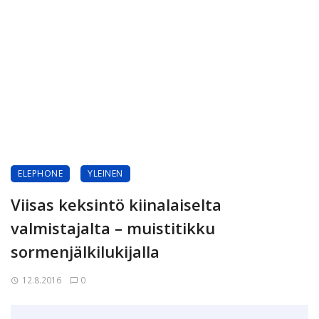
ELEPHONE
YLEINEN
Viisas keksintö kiinalaiselta
valmistajalta – muistitikku
sormenjälkilukijalla
12.8.2016
0