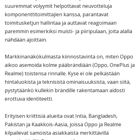
suuremmat volyymit helpottavat neuvotteluja
komponenttitoimittajien kanssa, parantavat
toimitusketjun hallintaa ja auttavat reagoimaan
paremmin esimerkiksi muisti- ja piiripulaan, joita alalla
nähdään ajoittain.
Markkinanäkökulmasta kiinnostavinta on, miten Oppo
aikoo asemoida kolme pääbrändiään (Oppo, OnePlus ja
Realme) toistensa rinnalle. Kyse ei ole pelkästään
hintaluokista ja teknisistä ominaisuuksista, vaan siitä,
pystytäänkö kullekin brändille rakentamaan aidosti
erottuva identiteetti.
Erityisen kriittisiä alueita ovat Intia, Bangladesh,
Pakistan ja Kaakkois-Aasia, joissa Oppo ja Realme
kilpailevat samoista asiakkaista merkittävillä