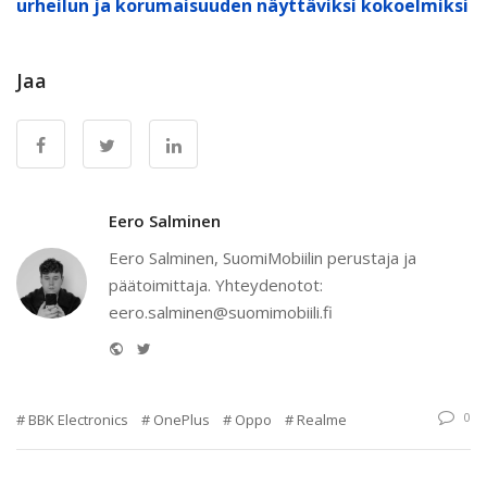
urheilun ja korumaisuuden näyttäviksi kokoelmiksi
Jaa
Eero Salminen
Eero Salminen, SuomiMobiilin perustaja ja
päätoimittaja. Yhteydenotot:
eero.salminen@suomimobiili.fi
Website
Twitter
0
BBK Electronics
OnePlus
Oppo
Realme