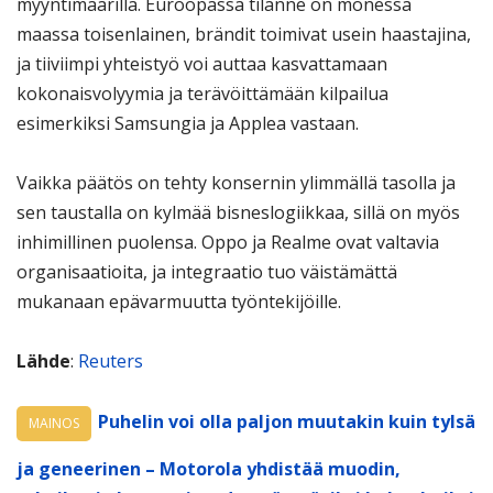
myyntimäärillä. Euroopassa tilanne on monessa
maassa toisenlainen, brändit toimivat usein haastajina,
ja tiiviimpi yhteistyö voi auttaa kasvattamaan
kokonaisvolyymia ja terävöittämään kilpailua
esimerkiksi Samsungia ja Applea vastaan.
Vaikka päätös on tehty konsernin ylimmällä tasolla ja
sen taustalla on kylmää bisneslogiikkaa, sillä on myös
inhimillinen puolensa. Oppo ja Realme ovat valtavia
organisaatioita, ja integraatio tuo väistämättä
mukanaan epävarmuutta työntekijöille.
Lähde
:
Reuters
Puhelin voi olla paljon muutakin kuin tylsä
MAINOS
ja geneerinen – Motorola yhdistää muodin,