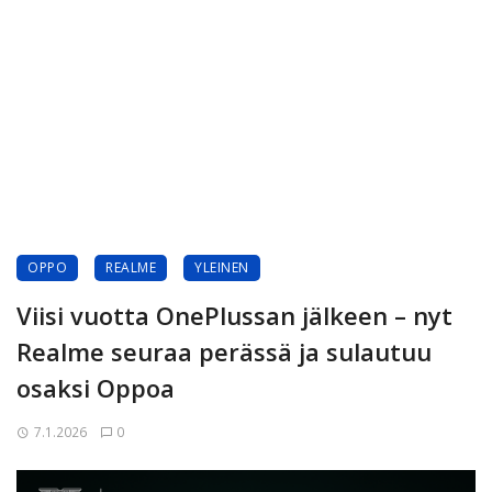
OPPO
REALME
YLEINEN
Viisi vuotta OnePlussan jälkeen – nyt
Realme seuraa perässä ja sulautuu
osaksi Oppoa
7.1.2026
0