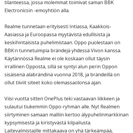
tilanteessa, jossa molemmat toimivat saman BBK
Electronicsin -emoyhtiön alla.
Realme tunnetaan erityisesti Intiassa, Kaakkois-
Aasiassa ja Euroopassa myytävistä edullisista ja
keskihintaisista puhelimistaan. Oppo puolestaan on
BBK:n tunnetuimpia brändejä yhdessä Vivon kanssa.
Käytännössä Realme ei ole koskaan ollut täysin
irrallinen Opposta, sillä se syntyi alun perin Oppon
sisäisenä alabrändinä vuonna 2018, ja brändeillä on
ollut tiiviit siteet koko olemassaolonsa ajan.
Viisi vuotta sitten OnePlus teki vastaavan liikkeen ja
sulautui tiukemmin Oppo-ryhmän alle. Nyt Realmen
siirtyminen samaan malliin kertoo älypuhelinmarkkinan
kypsymisestä ja kiristyvästä kilpailusta.
Laitevalmistajille mittakaava on yhä tärkeämpää,