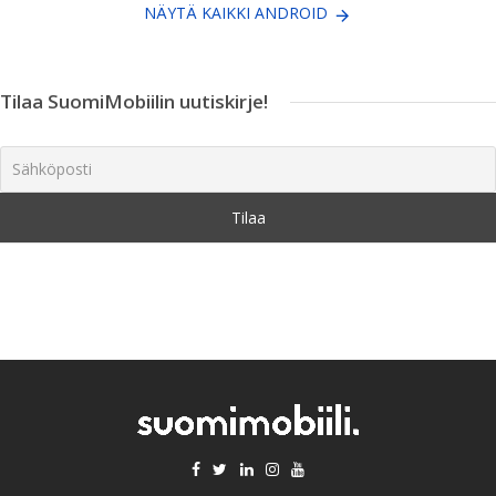
NÄYTÄ KAIKKI ANDROID
Tilaa SuomiMobiilin uutiskirje!