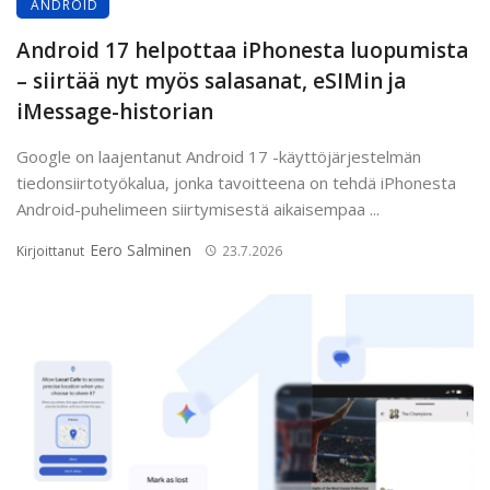
ANDROID
Android 17 helpottaa iPhonesta luopumista
– siirtää nyt myös salasanat, eSIMin ja
iMessage-historian
Google on laajentanut Android 17 -käyttöjärjestelmän
tiedonsiirtotyökalua, jonka tavoitteena on tehdä iPhonesta
Android-puhelimeen siirtymisestä aikaisempaa ...
Eero Salminen
Kirjoittanut
23.7.2026