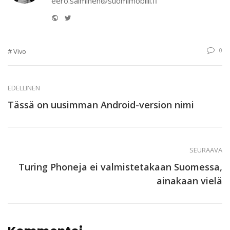
eero.salminen@suomimobiili.fi
Website
Twitter
0
Vivo
EDELLINEN
Tässä on uusimman Android-version nimi
SEURAAVA
Turing Phoneja ei valmistetakaan Suomessa,
ainakaan vielä