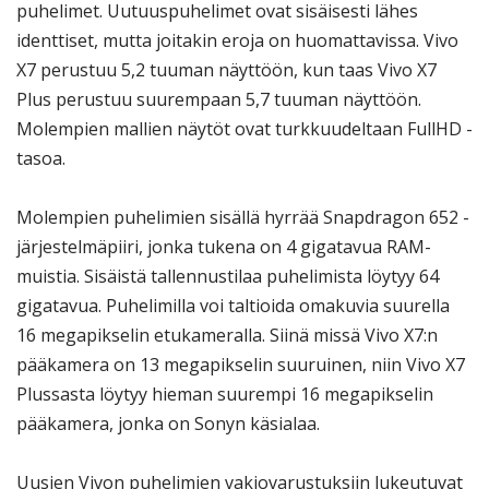
puhelimet. Uutuuspuhelimet ovat sisäisesti lähes
identtiset, mutta joitakin eroja on huomattavissa. Vivo
X7 perustuu 5,2 tuuman näyttöön, kun taas Vivo X7
Plus perustuu suurempaan 5,7 tuuman näyttöön.
Molempien mallien näytöt ovat turkkuudeltaan FullHD -
tasoa.
Molempien puhelimien sisällä hyrrää Snapdragon 652 -
järjestelmäpiiri, jonka tukena on 4 gigatavua RAM-
muistia. Sisäistä tallennustilaa puhelimista löytyy 64
gigatavua. Puhelimilla voi taltioida omakuvia suurella
16 megapikselin etukameralla. Siinä missä Vivo X7:n
pääkamera on 13 megapikselin suuruinen, niin Vivo X7
Plussasta löytyy hieman suurempi 16 megapikselin
pääkamera, jonka on Sonyn käsialaa.
Uusien Vivon puhelimien vakiovarustuksiin lukeutuvat