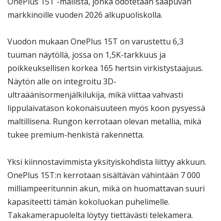
OnePlus 15T -mallista, jonka odotetaan saapuvan
markkinoille vuoden 2026 alkupuoliskolla.
Vuodon mukaan OnePlus 15T on varustettu 6,3
tuuman näytöllä, jossa on 1,5K-tarkkuus ja
poikkeuksellisen korkea 165 hertsin virkistystaajuus.
Näytön alle on integroitu 3D-
ultraäänisormenjälkilukija, mikä viittaa vahvasti
lippulaivatason kokonaisuuteen myös koon pysyessä
maltillisena. Rungon kerrotaan olevan metallia, mikä
tukee premium-henkistä rakennetta.
Yksi kiinnostavimmista yksityiskohdista liittyy akkuun.
OnePlus 15T:n kerrotaan sisältävän vähintään 7 000
milliampeeritunnin akun, mikä on huomattavan suuri
kapasiteetti tämän kokoluokan puhelimelle.
Takakamerapuolelta löytyy tiettävästi telekamera.