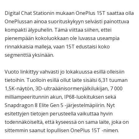
Digital Chat Stationin mukaan OnePlus 15T saattaa olla
OnePlussan ainoa suorituskykyyn selvästi painottuva
kompakti älypuhelin. Tämä viittaa siihen, ettei
pienempään kokoluokkaan ole luvassa useampia
rinnakkaisia malleja, vaan 15T edustaisi koko
segmenttiä yksinään.
Vuoto linkittyy vahvasti jo lokakuussa esillä olleisiin
tietoihin. Tuolloin esillä ollut laite sisälsi 6,31 tuuman
1,5K-näytön, 3D-ultraäänisormenjälkilukijan, 7 000
milliampeeritunnin akun, IP68-luokituksen sekä
Snapdragon 8 Elite Gen 5 -järjestelmäpiirin. Nyt
esitettyjen tietojen perusteella vaikuttaa hyvin
todennäköiseltä, että kyseessä on sama laite, joka on
sittemmin saanut lopullisen OnePlus 15T -nimen.