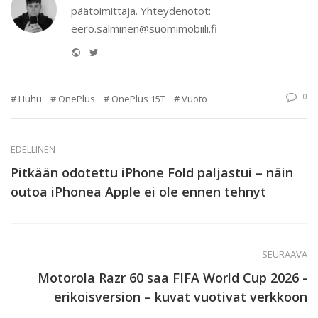
päätoimittaja. Yhteydenotot:
eero.salminen@suomimobiili.fi
Website
Twitter
0
Huhu
OnePlus
OnePlus 15T
Vuoto
EDELLINEN
Pitkään odotettu iPhone Fold paljastui – näin
outoa iPhonea Apple ei ole ennen tehnyt
SEURAAVA
Motorola Razr 60 saa FIFA World Cup 2026 -
erikoisversion – kuvat vuotivat verkkoon