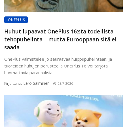
ONEPLUS
Huhut lupaavat OnePlus 16:sta todellista
tehopuhelinta – mutta Eurooppaan sitä ei
saada
OnePlus valmistelee jo seuraavaa huippupuhelintaan, ja
tuoreiden huhujen perusteella OnePlus 16 voi tarjota
huomattavia parannuksia ...
Eero Salminen
Kirjoittanut
28.7.2026