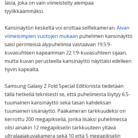
lasia, joka on vain viimeistelty aiempaa
tyylikkäämmäksi.
Kansinäytön keskeltä voi erottaa selfiekameran.
Aivan
viimeisimpien vuotojen mukaan
puhelimen kansinäyttö
saisi perinteisiä älypuhelimia vastaavan 19.5:9-
kuvasuhteen kapeamman 22.1:9-kuvasuhteen sijaan,
mutta kuvan perusteella kansinäyttö näyttäisi edelleen
hyvin kapealta.
Samsung Galaxy Z Fold Special Editionista tiedetään
tällä hetkellä teknisesti se, että puhelimesta löytyy 6.5-
tuumainen kansinäyttö sekä tasan kahdeksan
tuumainen sisänäyttö. Pääkameran tarkkuudeksi on
kerrottu 200 megapikseliä, jonka lisäksi puhelimessa
olisi ainakin 12 megapikselin tarkkuuteen yltävä
ultralaajakuvakamera sekä 10 että 5 megapikselin