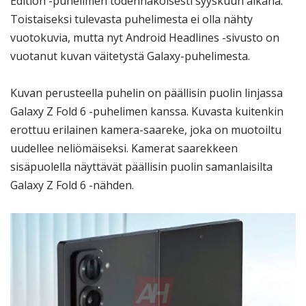
Edition -puhelimen todennäköisesti syyskuun aikana.
Toistaiseksi tulevasta puhelimesta ei olla nähty
vuotokuvia, mutta nyt Android Headlines -sivusto on
vuotanut kuvan väitetystä Galaxy-puhelimesta.
Kuvan perusteella puhelin on päällisin puolin linjassa
Galaxy Z Fold 6 -puhelimen kanssa. Kuvasta kuitenkin
erottuu erilainen kamera-saareke, joka on muotoiltu
uudellee neliömäiseksi. Kamerat saarekkeen
sisäpuolella näyttävät päällisin puolin samanlaisilta
Galaxy Z Fold 6 -nähden.