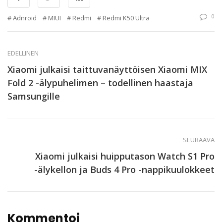
0
Adnroid
MIUI
Redmi
Redmi K50 Ultra
EDELLINEN
Xiaomi julkaisi taittuvanäyttöisen Xiaomi MIX
Fold 2 -älypuhelimen – todellinen haastaja
Samsungille
SEURAAVA
Xiaomi julkaisi huipputason Watch S1 Pro
-älykellon ja Buds 4 Pro -nappikuulokkeet
Kommentoi