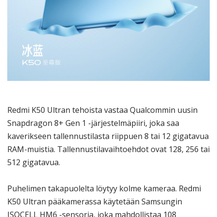
Redmi K50 Ultran tehoista vastaa Qualcommin uusin
Snapdragon 8+ Gen 1 -järjestelmäpiiri, joka saa
kaverikseen tallennustilasta riippuen 8 tai 12 gigatavua
RAM-muistia. Tallennustilavaihtoehdot ovat 128, 256 tai
512 gigatavua.
Puhelimen takapuolelta löytyy kolme kameraa. Redmi
K50 Ultran pääkamerassa käytetään Samsungin
ISOCELL HM6 -sensoria, joka mahdollistaa 108