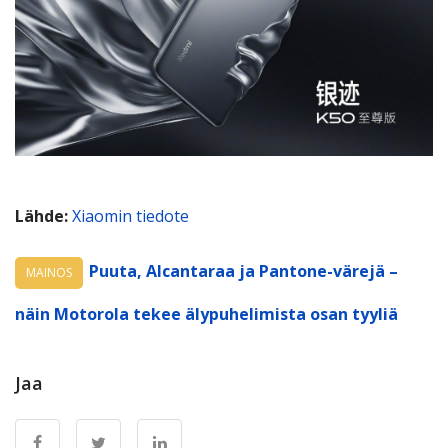
Lähde:
Xiaomin tiedote
Puuta, Alcantaraa ja Pantone-värejä –
MAINOS
näin Motorola tekee älypuhelimista osan tyyliä
Jaa